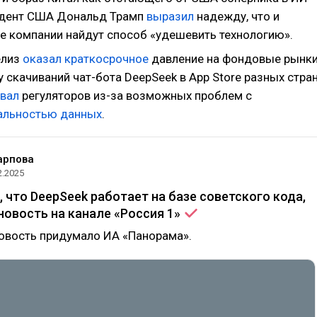
идент США Дональд Трамп
выразил
надежду, что и
е компании найдут способ «удешевить технологию».
елиз
оказал
краткосрочное
давление на фондовые рынки
 скачиваний чат-бота DeepSeek в App Store разных стра
овал
регуляторов из-за возможных проблем с
альностью данных
.
арпова
2.2025
, что DeepSeek работает на базе советского кода,
новость на канале «Россия
1»
овость придумало ИА «Панорама».