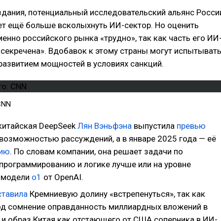
здания, потенциальный исследовательский альянс Росси
ет ещё больше всколыхнуть ИИ-сектор. Но оценить
енно российского рынка «трудно», так как часть его ИИ
асекречена». Вдобавок к этому страны могут испытыват
 развитием мощностей в условиях санкций.
CNN
 китайская DeepSeek
Лян Вэньфэна
выпустила
превью
возможностью рассуждений, а в январе 2025 года — её
сию
. По словам компании, она решает задачи по
 программированию и логике лучше или на уровне
 модели
o1
от OpenAI.
ставила
Кремниевую долину «встрепенуться», так как
од сомнение оправданность миллиардных вложений в
 и образ Китая как отстающего от США соперника в ИИ-