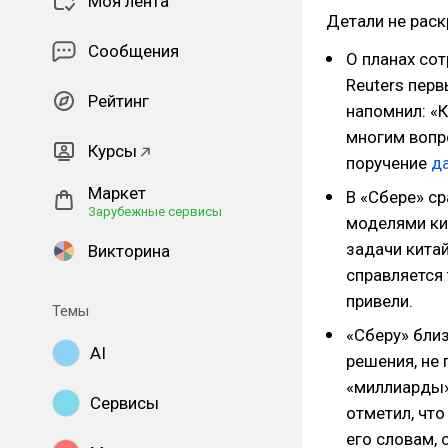
Моя лента
Детали не раск
Сообщения
О планах со
Reuters пер
Рейтинг
напомнил: «
многим вопр
Курсы
поручение
д
Маркет
В «Сбере» с
Зарубежные сервисы
моделями к
задачи кита
Викторина
справляется
привели.
Темы
«Сберу» бли
AI
решения, не 
«миллиарды»
Сервисы
отметил, чт
его словам, 