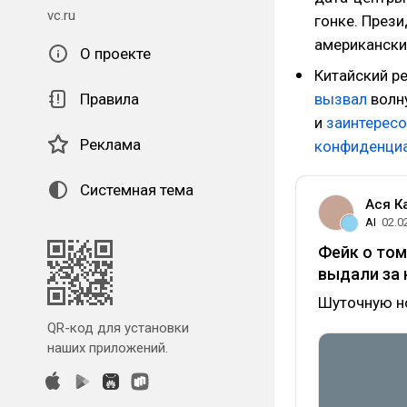
vc.ru
гонке. През
американски
О проекте
Китайский р
Правила
вызвал
волну
и
заинтерес
Реклама
конфиденци
Системная тема
Ася К
AI
02.0
Фейк о том
выдали за 
Шуточную н
QR-код для установки
наших приложений.