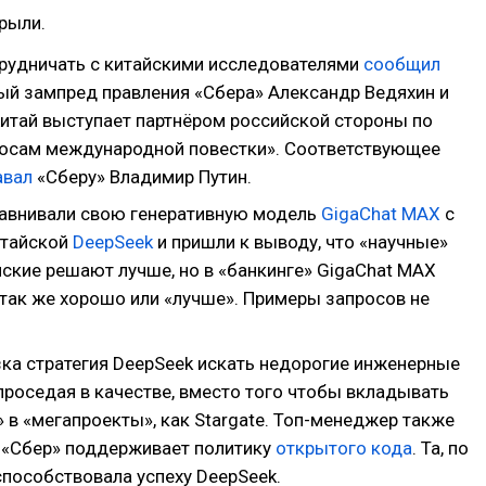
рыли.
трудничать с китайскими исследователями
сообщил
вый зампред правления «Сбера» Александр Ведяхин и
Китай выступает партнёром российской стороны по
осам международной повестки». Соответствующее
авал
«Сберу» Владимир Путин.
равнивали свою генеративную модель
GigaChat MAX
с
итайской
DeepSeek
и пришли к выводу, что «научные»
йские решают лучше, но в «банкинге» GigaChat MAX
 так же хорошо или «лучше». Примеры запросов не
зка стратегия DeepSeek искать недорогие инженерные
проседая в качестве, вместо того чтобы вкладывать
 в «мегапроекты», как Stargate. Топ-менеджер также
о «Сбер» поддерживает политику
открытого
кода
. Та, по
способствовала успеху DeepSeek.