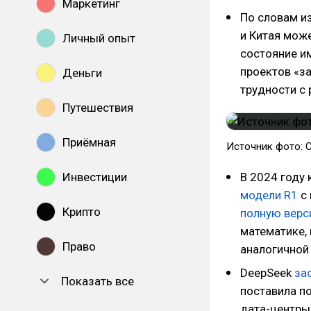
Маркетинг
По словам и
и Китая мож
Личный опыт
состояние им
проектов «з
Деньги
трудности с
Путешествия
Приёмная
Источник фото: 
Инвестиции
В 2024 году
модели R1
с 
Крипто
полную вер
математике,
Право
аналогичной
DeepSeek
за
Показать все
поставила п
дата-центры