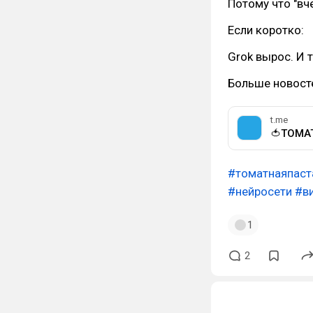
Потому что "вче
Если коротко:
Grok вырос. И 
Больше новосте
t.me
🍅ТОМА
#томатнаяпаст
#нейросети
#в
1
2