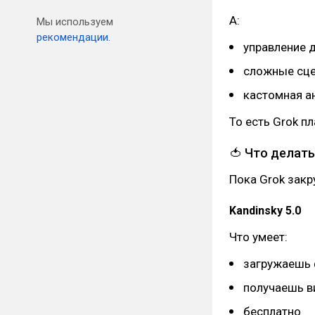
А:
Мы используем
рекомендации.
управление 
сложные сц
кастомная а
То есть Grok п
🍅 Что делать
Пока Grok закр
Kandinsky 5.0
Что умеет:
загружаешь
получаешь в
бесплатно