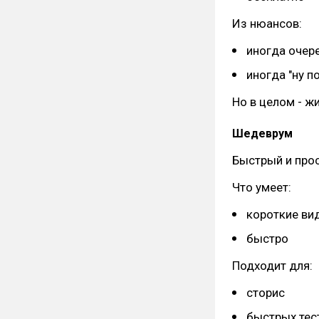
Из нюансов:
иногда очер
иногда "ну п
Но в целом - жи
Шедеврум
Быстрый и прос
Что умеет:
короткие ви
быстро
Подходит для:
сторис
быстрых тес