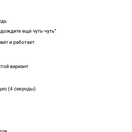
едь
одождите ещё чуть-чуть"
вёт и работает.
той вариант.
део (4 секунды)
тов