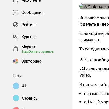
Моя лента
Сообщения
Инфополе снова
"сделать видео 
Рейтинг
Если ещё вчера
Курсы
анимацию.
Маркет
То сегодня мног
Зарубежные сервисы
🍅 Что вообщ
Викторина
xAI окончатель
Video.
Темы
И нет, это не "в
AI
первые огра
Сервисы
а 16–19 мар