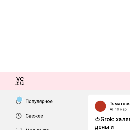
Популярное
Томатная
AI
19 мар
Свежее
🍅Grok: хал
деньги