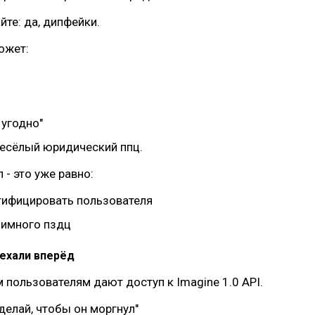
йте: да, дипфейки.
ожет:
 угодно"
весёлый юридический ппц.
 - это уже равно:
ифицировать пользователя
имного пздц
уехали вперёд
 пользователям дают доступ к Imagine 1.0 API.
сделай, чтобы он моргнул"