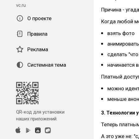
vc.ru
Причина - угада
О проекте
Когда любой м
взять фото
Правила
анимировать
Реклама
сделать "что
Системная тема
начинается 
Платный доступ
можно идент
меньше анон
QR-код для установки
3. Технологии 
наших приложений.
Теперь платным
А это уже не: "