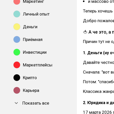
Маркетинг
и массово от
Теперь хочешь
Личный опыт
Добро пожалов
Деньги
🍅 А че это, а
Приёмная
Причин тут не о
Инвестиции
1. Деньги (ну 
Давайте честно:
Маркетплейсы
Сначала: "вот в
Крипто
Потом: "спасибо
Карьера
Классика жанра
2. Юридика и 
Показать все
17 марта 2026 