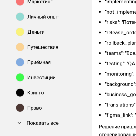
Маркетинг
"implementin
"not_impleme
Личный опыт
"risks": "По
Деньги
"release_ord
"rollback_pla
Путешествия
"teams": "В
Приёмная
"testing": "
"monitoring"
Инвестиции
"background"
Крипто
"business_go
"translations
Право
"figma_link":
Показать все
Решение пришло
сгенерированны