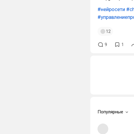
#нейросети
#ch
#управлениепр
12
9
1
Популярные