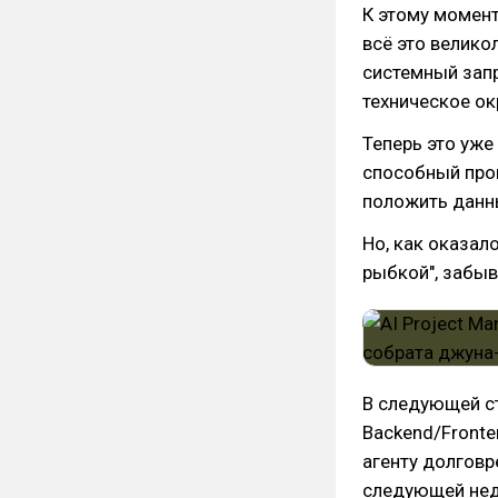
К этому момент
всё это велико
системный запр
техническое ок
Теперь это уже
способный пров
положить данн
Но, как оказал
рыбкой", забы
В следующей ст
Backend/Fronte
агенту долговр
следующей нед