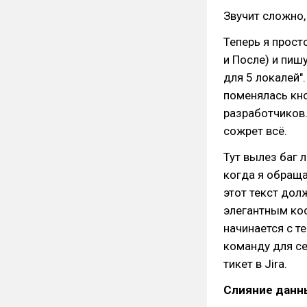
Звучит сложно,
Теперь я прост
и После) и пиш
для 5 локалей".
поменялась кно
разработчиков. 
сожрет всё.
Тут вылез баг 
когда я обраща
этот текст дол
элегантным кос
начинается с т
команду для се
тикет в Jira.
Слияние данн