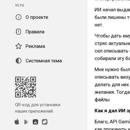
vc.ru
ИИ начал выдав
О проекте
были лишены то
нет.
Правила
Чтобы дать ему
стряс актуальн
Реклама
сел описывать 
собирали эту ба
Системная тема
Мне нужно было
описывать визу
делать для них
желания. Тогда
файлы.
QR-код для установки
Как я дал ИИ 
наших приложений.
Благо, API Gemi
как прокинуть и