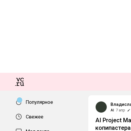
Популярное
Владисла
AI
7 апр
Свежее
AI Project M
копипастера