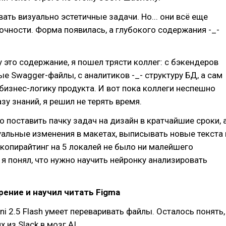
ать визуально эстетичные задачи. Но... они всё еще
чности. Форма появилась, а глубокого содержания -_-
 это содержание, я пошел трясти коллег: с бэкендеров
ые Swagger-файлы, с аналитиков -_- структуру БД, а сам
бизнес-логику продукта. И вот пока коллеги неспешно
зу знаний, я решил не терять время.
 поставить пачку задач на дизайн в кратчайшие сроки, 
альные изменения в макетах, выписывать новые текста 
 копирайтинг на 5 локалей не было ни малейшего
 я понял, что нужно научить нейронку анализировать
зрение и научил читать Figma
ni 2.5 Flash умеет переваривать файлы. Осталось понять,
х из Slack в мозг AI.