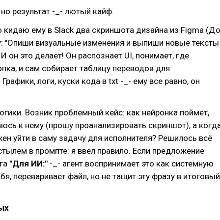
 но результат -_- лютый кайф.
о кидаю ему в Slack два скриншота дизайна из Figma (Д
у: "Опиши визуальные изменения и выпиши новые тексты
 И он это делает! Он распознает UI, понимает, где
пка, и сам собирает таблицу переводов для
Графики, логи, куски кода в txt -_- ему все равно, он
логики. Возник проблемный кейс: как нейронка поймет,
юсь к нему (прошу проанализировать скриншот), а когд
жен уйти в саму задачу для исполнителя? Решилось всё
тылем в промпте: я ввел правило. Если предложение
ега
"Для ИИ:"
-_- агент воспринимает это как системную
бя, переваривает файл, но не тащит эту фразу в итоговый
ых