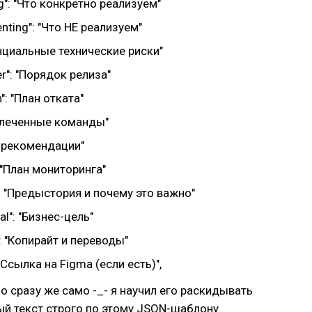
g": "Что конкретно реализуем"
nting": "Что НЕ реализуем"
тенциальные технические риски"
er": "Порядок релиза"
n": "План отката"
овлеченные команды"
QA рекомендации"
: "План мониторинга"
: "Предыстория и почему это важно"
al": "Бизнес-цель"
": "Копирайт и переводы"
 "Ссылка на Figma (если есть)",
 сразу же само -_- я научил его раскидывать
й текст строго по этому JSON-шаблону.