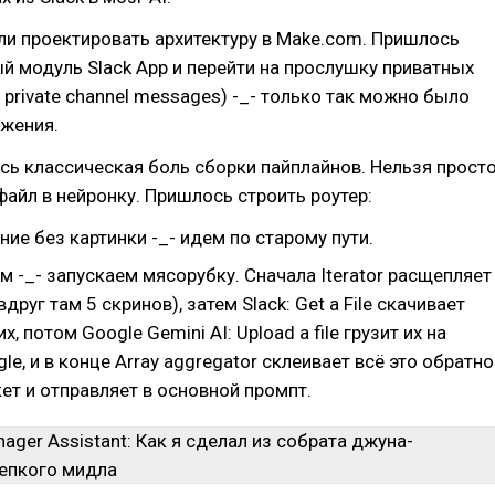
ли проектировать архитектуру в Make.com. Пришлось
й модуль Slack App и перейти на прослушку приватных
 private channel messages) -_- только так можно было
ожения.
ь классическая боль сборки пайплайнов. Нельзя прост
 файл в нейронку. Пришлось строить роутер:
ие без картинки -_- идем по старому пути.
м -_- запускаем мясорубку. Сначала Iterator расщепляет
друг там 5 скринов), затем Slack: Get a File скачивает
, потом Google Gemini AI: Upload a file грузит их на
le, и в конце Array aggregator склеивает всё это обратно
ет и отправляет в основной промпт.