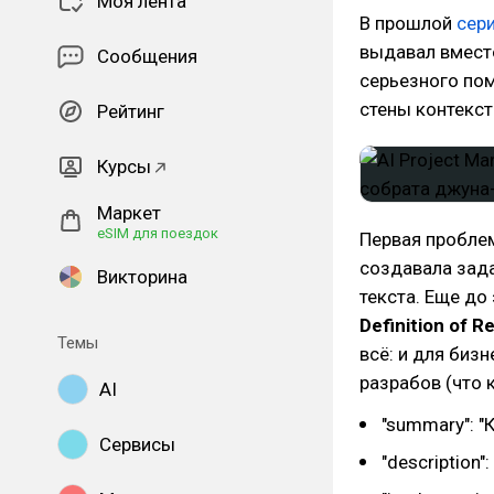
Моя лента
В прошлой
сер
выдавал вместо
Сообщения
серьезного пом
стены контекст
Рейтинг
Курсы
Маркет
eSIM для поездок
Первая проблем
создавала зада
Викторина
текста. Еще до
Definition of R
Темы
всё: и для бизн
разрабов (что к
AI
"summary": "
Сервисы
"description"