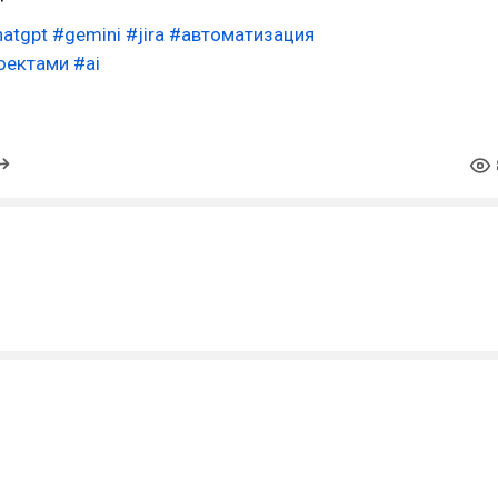
atgpt
#gemini
#jira
#автоматизация
оектами
#ai