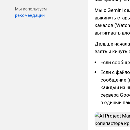
Мы используем
Мы с Gemini се
рекомендации.
выкинуть стары
каналов (Watch
вытягивать вл
Дальше началас
взять и кинуть
Если сообщен
Если с файло
сообщение (в
каждый из них
сервера Goog
в единый пак