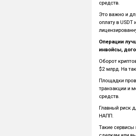
средств.
Это важно и дл
оплату в USDT 
лицензированн
Операции луч
инвойсы, дог
Оборот криптов
$2 млрд. На та
Площадки пров
транзакции и м
средств.
Главный риск д
НАПП.
Такие сервисы 
сделкам или вы