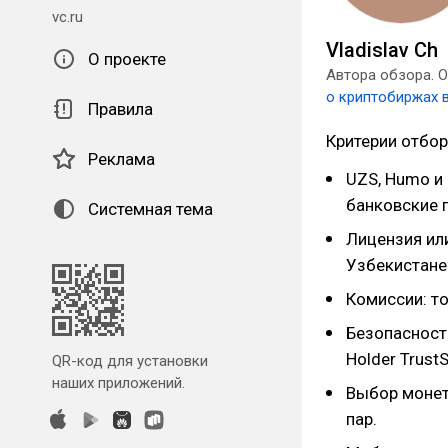
vc.ru
Vladislav Ch
О проекте
Автора обзора. О
о криптобиржах 
Правила
Критерии отбор
Реклама
UZS, Humo и 
банковские 
Системная тема
Лицензия ил
Узбекистане
Комиссии: то
Безопасность
Holder TrustS
QR-код для установки
наших приложений.
Выбор монет:
пар.