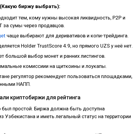
(Какую биржу выбрать):
дходит тем, кому нужны высокая ликвидность, P2P и
T за сумы через продавцов.
get
чаще выбирают для деривативов и копи-трейдинга.
еляется Holder TrustScore 4.9, но прямого UZS у неё нет.
т большой выбор монет и ранних листингов.
мальные комиссиии на щиткоины и лоукапы.
тане регулятор рекомендует пользоваться площадками,
анными НАПП.
али криптобиржи для рейтинга
р был простой. Биржа должна быть доступна
з Узбекистана и иметь легальный статус на территории