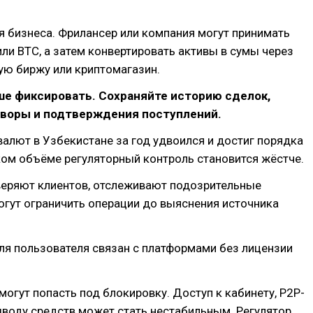
я бизнеса. Фрилансер или компания могут принимать
или BTC, а затем конвертировать активы в сумы через
ую биржу или криптомагазин.
ше фиксировать. Сохраняйте историю сделок,
оворы и подтверждения поступлений.
алют в Узбекистане за год удвоился и достиг порядка
ком объёме регуляторный контроль становится жёстче.
еряют клиентов, отслеживают подозрительные
огут ограничить операции до выяснения источника
ля пользователя связан с платформами без лицензии
могут попасть под блокировку. Доступ к кабинету, P2P-
воду средств может стать нестабильным. Регулятор