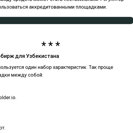
ользоваться аккредитованными площадками.
обирж для Узбекистана
пользуется один набор характеристик. Так проще
адки между собой.
lder.io.
от.