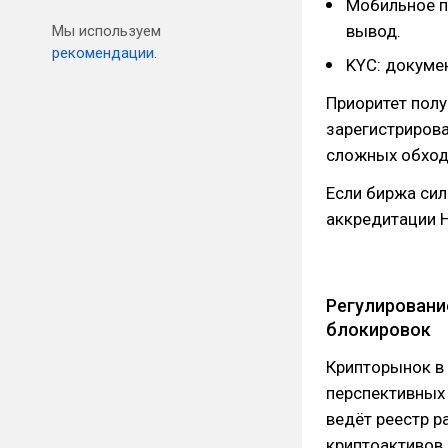
Мобильное пр
вывод.
Мы используем
рекомендации.
KYC: докуме
Приоритет полу
зарегистрирова
сложных обход
Если биржа сил
аккредитации Н
Регулирование
блокировок
Крипторынок в
перспективных 
ведёт реестр 
криптоактивов.