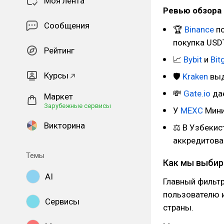
Моя лента
Ревью обзора 
Сообщения
🏆
Binance
по
покупка USD
Рейтинг
📈
Bybit
и
Bit
Курсы
🛡
Kraken
выд
💸
Gate.io
дае
Маркет
Зарубежные сервисы
У
MEXC
Мини
Викторина
⚖ В Узбекис
аккредитов
Темы
Как мы выбир
AI
Главный фильт
пользователю и
Сервисы
страны.