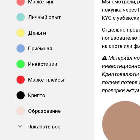
Маркетинг
Мы смотрели, р
покупка через 
Личный опыт
KYC с узбекск
Отдельно прове
Деньги
пользователю п
на споте или ф
Приёмная
⚠ Материал но
Инвестиции
инвестиционно
Криптовалюты 
Маркетплейсы
полная потеря
проверки акту
Крипто
Образование
Показать все