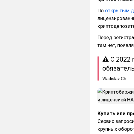
По
открытым д
лицензированны
криптодепозита
Перед регистра
там нет, появл
⚠ С 2022
обязател
Vladislav Ch
Купить или пр
Сервис запроси
крупных оборо