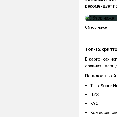
рекомендует п
Обзор ниже
Топ-12 крипт
В карточках ис
сравнить площ
Порядок такой:
TrustScore Ho
UZS.
KYC.
Комиссия сп