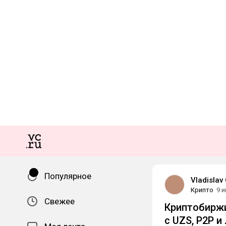
Популярное
Vladislav
Крипто
9 
Свежее
Криптобиржи
с UZS, P2P 