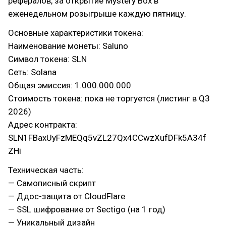
рефералов, за открытие Mystery Box в
еженедельном розыгрыше каждую пятницу.
Основные характеристики токена:
Наименование монеты: Saluno
Символ токена: SLN
Сеть: Solana
Общая эмиссия: 1.000.000.000
Cтоимость токена: пока не торгуется (листинг в Q3
2026)
Адрес контракта:
SLN1FBaxUyFzMEQq5vZL27Qx4CCwzXufDFk5A34f
ZHi
Техническая часть:
— Самописный скрипт
— Ддос-защита от CloudFlare
— SSL шифрование от Sectigo (на 1 год)
— Уникальный дизайн