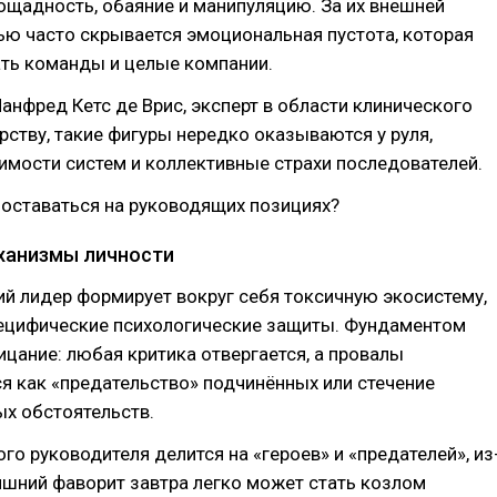
ощадность, обаяние и манипуляцию. За их внешней
ю часто скрывается эмоциональная пустота, которая
ть команды и целые компании.
анфред Кетс де Врис, эксперт в области клинического
рству, такие фигуры нередко оказываются у руля,
имости систем и коллективные страхи последователей.
 оставаться на руководящих позициях?
ханизмы личности
й лидер формирует вокруг себя токсичную экосистему,
пецифические психологические защиты. Фундаментом
ицание: любая критика отвергается, а провалы
 как «предательство» подчинённых или стечение
х обстоятельств.
ого руководителя делится на «героев» и «предателей», из
яшний фаворит завтра легко может стать козлом