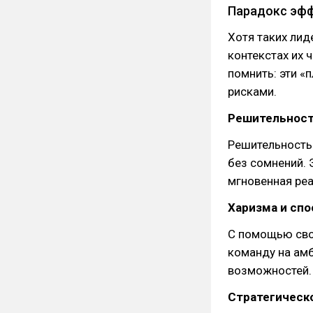
Парадокс эфф
Хотя таких лид
контекстах их 
помнить: эти 
рисками.
Решительност
Решительность
без сомнений. 
мгновенная реа
Харизма и сп
С помощью сво
команду на ам
возможностей.
Стратегическ