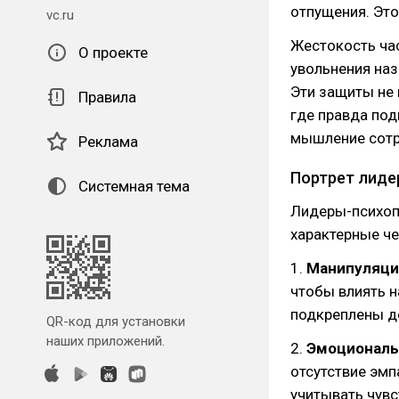
отпущения. Это
vc.ru
Жестокость ча
О проекте
увольнения наз
Эти защиты не
Правила
где правда под
мышление сотр
Реклама
Портрет лиде
Системная тема
Лидеры-психоп
характерные че
1.
Манипуляция
чтобы влиять на
подкреплены д
QR-код для установки
наших приложений.
2.
Эмоциональ
отсутствие эмп
учитывать чувс