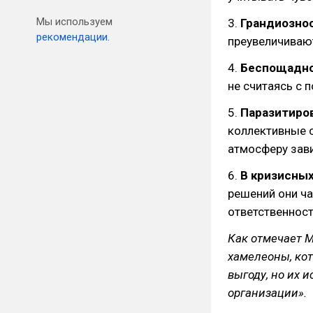
Мы используем
3.
Грандиозно
рекомендации.
преувеличиваю
4.
Беспощадно
не считаясь с 
5.
Паразитиров
коллективные с
атмосферу зави
6.
В кризисных
решений они ч
ответственност
Как отмечает М
хамелеоны, кот
выгоду, но их 
организации».