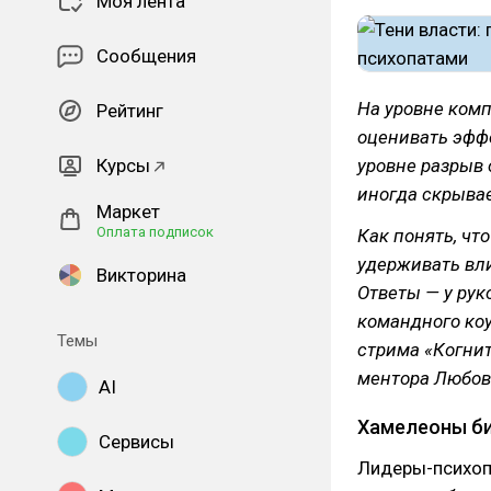
Моя лента
Сообщения
На уровне комп
Рейтинг
оценивать эфф
Курсы
уровне разрыв 
иногда скрывае
Маркет
Оплата подписок
Как понять, чт
удерживать вл
Викторина
Ответы — у ру
командного коу
Темы
стрима «Когни
ментора Любов
AI
Хамелеоны б
Сервисы
Лидеры-психоп