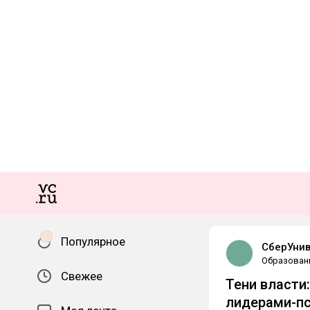
Популярное
СберУнив
Образован
Свежее
Тени власти
лидерами-п