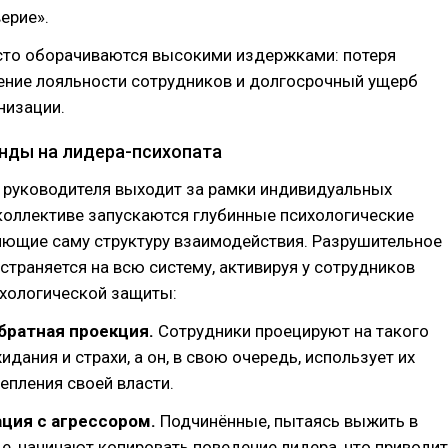
ерие».
сто оборачиваются высокими издержками: потеря
ение лояльности сотрудников и долгосрочный ущерб
низации.
нды на лидера-психопата
 руководителя выходит за рамки индивидуальных
коллективе запускаются глубинные психологические
яющие саму структуру взаимодействия. Разрушительное
страняется на всю систему, активируя у сотрудников
хологической защиты:
обратная проекция.
Сотрудники проецируют на такого
идания и страхи, а он, в свою очередь, использует их
епления своей власти.
ция с агрессором.
Подчинённые, пытаясь выжить в
е, начинают копировать поведение лидера, что приводит