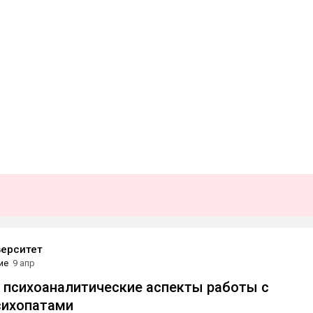
ерситет
ие
9 апр
: психоаналитические аспекты работы с
сихопатами