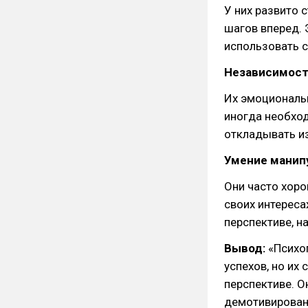
У них развито 
шагов вперед. 
использовать с
Независимост
Их эмоциональн
иногда необхо
откладывать из
Умение манип
Они часто хоро
своих интереса
перспективе, н
Вывод:
«Психо
успехов, но их
перспективе. 
демотивированн