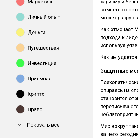
Маркетинг
харизму и бесп
компетентность
Личный опыт
может разруша
Как отмечает М
Деньги
подхода к лиде
используя уязв
Путешествия
Как им удается
Инвестиции
Защитные ме
Приёмная
Психопатически
опираясь на с
Крипто
становится отр
переписываются
Право
неблагоприятны
Показать все
Мир вокруг так
за чего сегодн