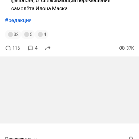
@ElonJet, отслеживающий перемещения
самолёта Илона Маска.
#редакция
32
5
4
116
4
37K