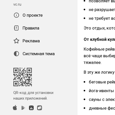
позволяет в
vc.ru
не разрушае
О проекте
не требует 
Правила
Это отдых, кот
От клубной кул
Реклама
Кофейные рейв
Системная тема
всё чаще выбир
тяжелее.
В эту же логик
беговые рей
йога-ивенты
QR-код для установки
наших приложений.
сауны с эле
дневные фес