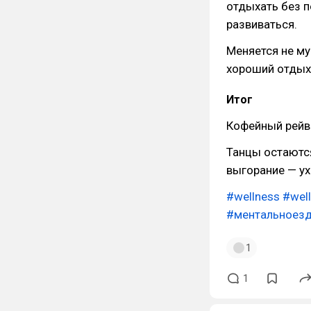
отдыхать без п
развиваться.
Меняется не му
хороший отдых
Итог
Кофейный рейв 
Танцы остаются
выгорание — ух
#wellness
#wel
#ментальноез
1
1