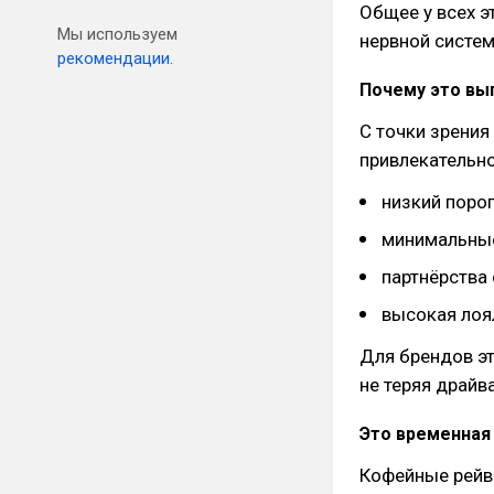
Общее у всех э
Мы используем
нервной систем
рекомендации.
Почему это вы
С точки зрени
привлекательно
низкий порог
минимальные
партнёрства
высокая лоя
Для брендов эт
не теряя драйв
Это временная
Кофейные рейв