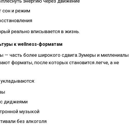
ыплеснуть энергию через движение
т сон и режим
восстановления
орый реально вписывается в жизнь.
ьтуры к wellness-форматам
ы — часть более широкого сдвига.Зумеры и миллениалы
ают форматы, после которых становится легче, а не
у укладываются:
вы
 с диджеями
ктронной музыкой
тивали без алкоголя