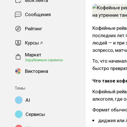
Моя лента
Сообщения
Кофейные рейв
Рейтинг
последних лет.
Курсы
людей — и при 
эспрессо, матч
Маркет
Зарубежные сервисы
То, что начина
быстро преврат
Викторина
Что такое коф
Темы
Кофейный рейв 
алкоголя, где 
AI
Формат обычно
Сервисы
диджея или 