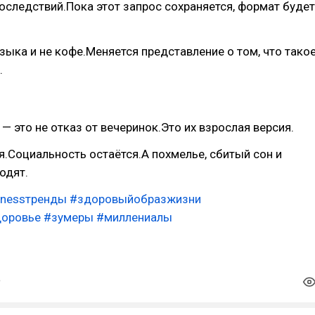
оследствий.Пока этот запрос сохраняется, формат будет
зыка и не кофе.Меняется представление о том, что тако
.
— это не отказ от вечеринок.Это их взрослая версия.
.Социальность остаётся.А похмелье, сбитый сон и
одят.
lnessтренды
#здоровыйобразжизни
доровье
#зумеры
#миллениалы