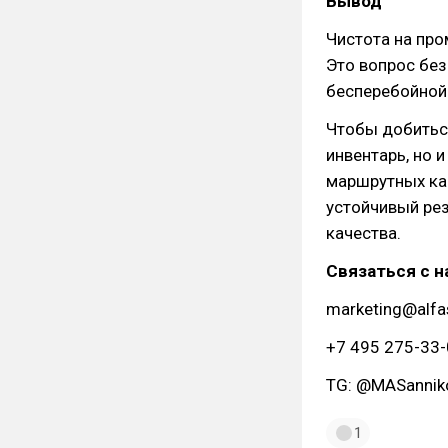
Вывод
Чистота на про
Это вопрос бе
бесперебойной
Чтобы добиться
инвентарь, но 
маршрутных кар
устойчивый рез
качества.
Связаться с н
marketing@alfas
+7 495 275-33
TG: @MASannik
1