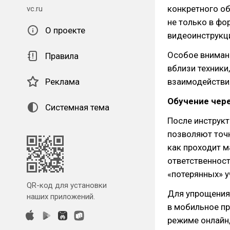
конкретного о
vc.ru
не только в фо
О проекте
видеоинструкц
Особое внимани
Правила
вблизи техник
Реклама
взаимодействи
Обучение чер
Системная тема
После инструк
позволяют точн
как проходит м
ответственност
«потерянных» у
QR-код для установки
Для упрощения
наших приложений.
в мобильное пр
режиме онлайн,