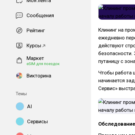
Моя лента
Сообщения
Клининг на про
Рейтинг
ежедневно пере
Курсы
действуют стро
безопасности. 
Маркет
путаницу с зон
eSIM для поездок
Чтобы работа ш
Викторина
начинается зад
Сервис» выстра
Темы
AI
Сервисы
Обследование 