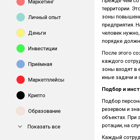
Прежде чем со
Маркетинг
территории. Эт
зоны повышенн
Личный опыт
предприятия. Н
Деньги
человек нужно,
порядке должн
Инвестиции
После этого с
каждого сотруд
Приёмная
зоны входят в 
иные задачи и 
Маркетплейсы
Подбор и инст
Крипто
Подбор персон
резервом и зна
Образование
объектах. При
ротации, на сл
Показать все
Каждый сотрудн