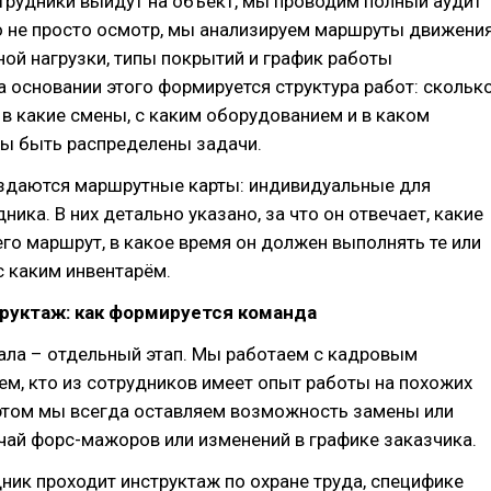
трудники выйдут на объект, мы проводим полный аудит
о не просто осмотр, мы анализируем маршруты движения
ой нагрузки, типы покрытий и график работы
а основании этого формируется структура работ: скольк
 в какие смены, с каким оборудованием и в каком
ы быть распределены задачи.
оздаются маршрутные карты: индивидуальные для
ника. В них детально указано, за что он отвечает, какие
его маршрут, в какое время он должен выполнять те или
с каким инвентарём.
руктаж: как формируется команда
ала – отдельный этап. Мы работаем с кадровым
ем, кто из сотрудников имеет опыт работы на похожих
 этом мы всегда оставляем возможность замены или
учай форс-мажоров или изменений в графике заказчика.
ик проходит инструктаж по охране труда, специфике