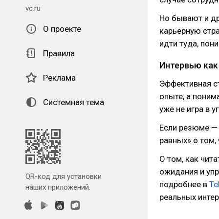
vc.ru
Но бывают и др
О проекте
карьерную стра
идти туда, пон
Правила
Интервью как
Реклама
Эффективная ст
опыте, а поним
Системная тема
уже не игра в 
Если резюме — 
равных» о том,
О том, как чит
ожидания и упр
QR-код для установки
подробнее в
Te
наших приложений.
реальных инте