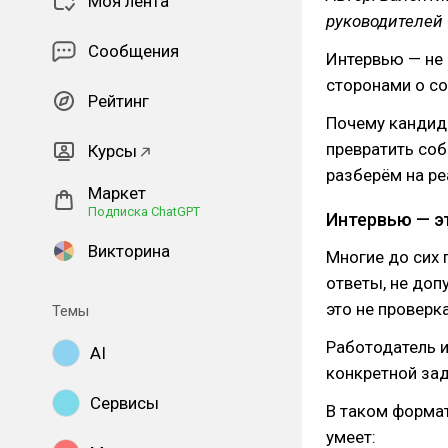
Моя лента
руководителей
Сообщения
Интервью — не 
сторонами о со
Рейтинг
Почему кандида
превратить соб
Курсы
разберём на ре
Маркет
Подписка ChatGPT
Интервью — э
Викторина
Многие до сих 
ответы, не доп
это не проверк
Темы
Работодатель и
AI
конкретной зад
Сервисы
В таком формат
умеет: