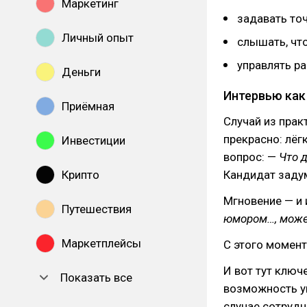
Маркетинг
задавать то
Личный опыт
слышать, чт
управлять р
Деньги
Интервью как
Приёмная
Случай из прак
прекрасно: лёг
Инвестиции
вопрос: —
Что 
Крипто
Кандидат задум
Мгновение — и 
Путешествия
юмором…, може
Маркетплейсы
С этого момент
И вот тут ключ
Показать все
возможность ув
случае сотрудн