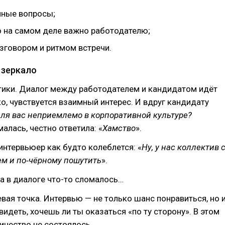
чные вопросы;
о на самом деле важно работодателю;
азговором и ритмом встречи.
 зеркало
тики. Диалог между работодателем и кандидатом идёт
ко, чувствуется взаимный интерес. И вдруг кандидату
для вас неприемлемо в корпоративной культуре?
алась, честно ответила: «
Хамство
».
интервьюер как будто колеблется: «
Ну, у нас коллектив 
м и по‑чёрному пошутить
».
а в диалоге что-то сломалось…
евая точка. Интервью — не только шанс понравиться, но 
идеть, хочешь ли ты оказаться «по ту сторону». В этом
ичество не состоялось.