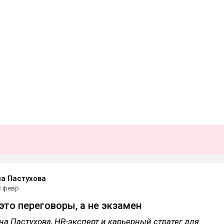
а Пастухова
3 февр
это переговоры, а не экзамен
на Пастухова, HR-эксперт и карьерный стратег для