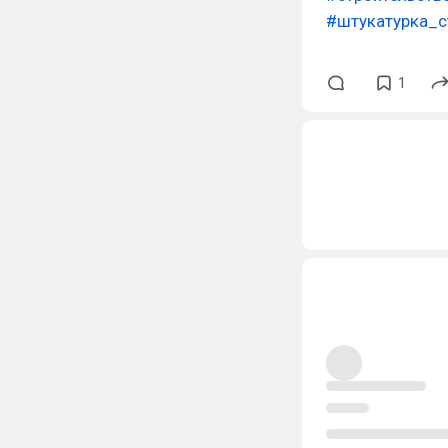
#штукатурка_с
1