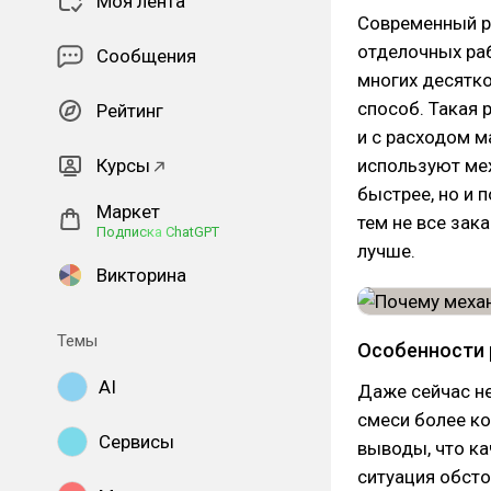
Моя лента
Современный р
отделочных раб
Сообщения
многих десятко
способ. Такая 
Рейтинг
и с расходом м
Курсы
используют мех
быстрее, но и 
Маркет
тем не все зак
Подписка ChatGPT
лучше.
Викторина
Темы
Особенности 
AI
Даже сейчас не
смеси более к
Сервисы
выводы, что ка
ситуация обст