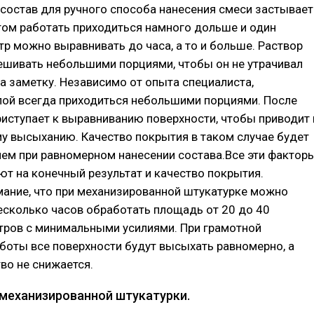
 состав для ручного способа нанесения смеси застывает
том работать приходиться намного дольше и один
р можно выравнивать до часа, а то и больше. Раствор
ешивать небольшими порциями, чтобы он не утрачивал
а заметку. Независимо от опыта специалиста,
лой всегда приходиться небольшими порциями. После
риступает к выравниванию поверхности, чтобы приводит 
у высыханию. Качество покрытия в таком случае будет
чем при равномерном нанесении состава.Все эти фактор
т на конечный результат и качество покрытия.
ание, что при механизированной штукатурке можно
есколько часов обработать площадь от 20 до 40
тров с минимальными усилиями. При грамотной
боты все поверхности будут высыхать равномерно, а
тво не снижается.
механизированной штукатурки.