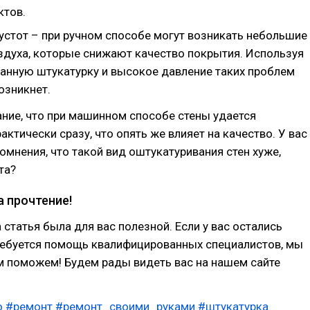
ктов.
пустот – при ручном способе могут возникать небольшие
здуха, которые снижают качество покрытия. Используя
анную штукатурку и высокое давление таких проблем
озникнет.
ние, что при машинном способе стены удается
актически сразу, что опять же влияет на качество. У вас
омнения, что такой вид оштукатуривания стен хуже,
та?
а прочтение!
статья была для вас полезной. Если у вас остались
ребуется помощь квалифицированных специалистов, мы
м поможем! Будем рады видеть вас на нашем сайте
о
#ремонт
#ремонт_своими_руками
#штукатурка