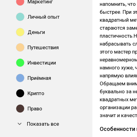
Маркетинг
напомнить, что
быстрее. При э
Личный опыт
квадратный мет
стараются зам
Деньги
пластичность.Н
набрасывать с
Путешествия
этого мастер п
неравномерном
Инвестиции
намного хуже, 
напрямую влияю
Приёмная
Обращаем вним
буквально за н
Крипто
квадратных ме
организации ра
Право
значит и качес
Показать все
Особенности 