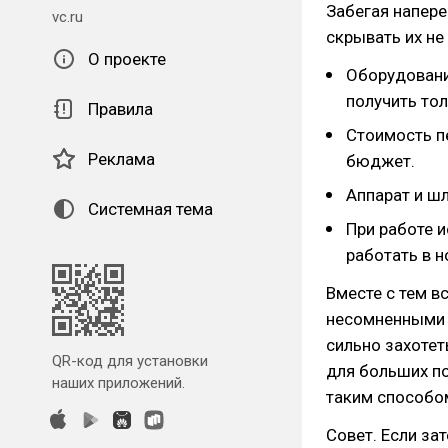
Забегая напере
vc.ru
скрывать их не
О проекте
Оборудовани
получить тол
Правила
Стоимость п
Реклама
бюджет.
Аппарат и шл
Системная тема
При работе и
работать в н
Вместе с тем 
несомненными 
сильно захотет
QR-код для установки
для больших по
наших приложений.
таким способо
Совет. Если за