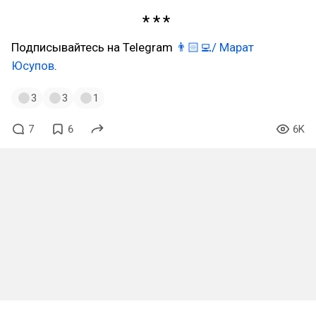
Подписывайтесь на Telegram
👨🏻‍💻/ Марат
Юсупов
.
3
3
1
7
6
6K