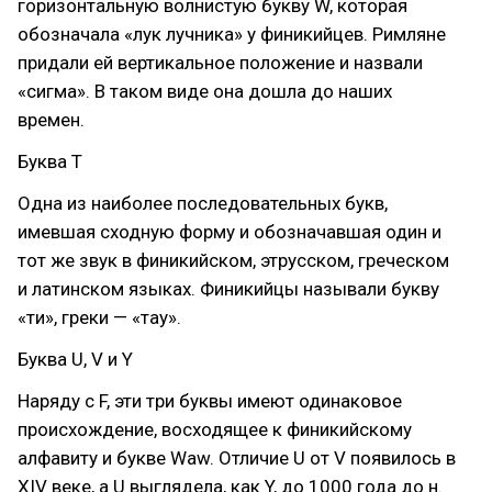
горизонтальную волнистую букву W, которая
обозначала «лук лучника» у финикийцев. Римляне
придали ей вертикальное положение и назвали
«сигма». В таком виде она дошла до наших
времен.
Буква T
Одна из наиболее последовательных букв,
имевшая сходную форму и обозначавшая один и
тот же звук в финикийском, этрусском, греческом
и латинском языках. Финикийцы называли букву
«ти», греки — «тау».
Буква U, V и Y
Наряду с F, эти три буквы имеют одинаковое
происхождение, восходящее к финикийскому
алфавиту и букве Waw. Отличие U от V появилось в
XIV веке, а U выглядела, как Y, до 1000 года до н.