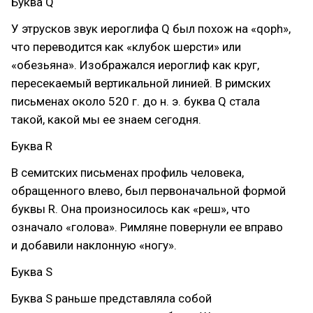
Буква Q
У этрусков звук иероглифа Q был похож на «qoph»,
что переводится как «клубок шерсти» или
«обезьяна». Изображался иероглиф как круг,
пересекаемый вертикальной линией. В римских
письменах около 520 г. до н. э. буква Q стала
такой, какой мы ее знаем сегодня.
Буква R
В семитских письменах профиль человека,
обращенного влево, был первоначальной формой
буквы R. Она произносилось как «реш», что
означало «голова». Римляне повернули ее вправо
и добавили наклонную «ногу».
Буква S
Буква S раньше представляла собой