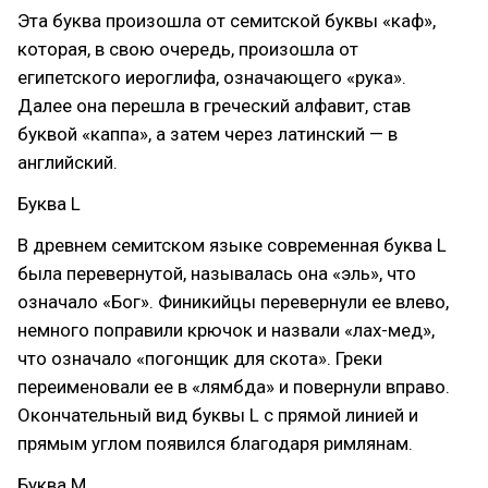
Эта буква произошла от семитской буквы «каф»,
которая, в свою очередь, произошла от
египетского иероглифа, означающего «рука».
Далее она перешла в греческий алфавит, став
буквой «каппа», а затем через латинский — в
английский.
Буква L
В древнем семитском языке современная буква L
была перевернутой, называлась она «эль», что
означало «Бог». Финикийцы перевернули ее влево,
немного поправили крючок и назвали «лах-мед»,
что означало «погонщик для скота». Греки
переименовали ее в «лямбда» и повернули вправо.
Окончательный вид буквы L с прямой линией и
прямым углом появился благодаря римлянам.
Буква M