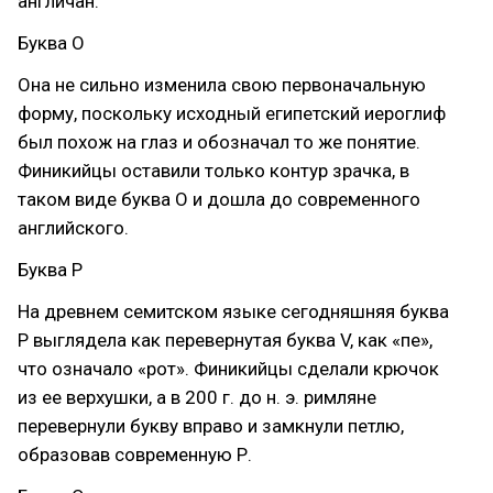
англичан.
Буква O
Она не сильно изменила свою первоначальную
форму, поскольку исходный египетский иероглиф
был похож на глаз и обозначал то же понятие.
Финикийцы оставили только контур зрачка, в
таком виде буква О и дошла до современного
английского.
Буква P
На древнем семитском языке сегодняшняя буква
P выглядела как перевернутая буква V, как «пe»,
что означало «рот». Финикийцы сделали крючок
из ее верхушки, а в 200 г. до н. э. римляне
перевернули букву вправо и замкнули петлю,
образовав современную Р.