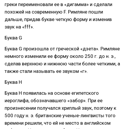
греки переименовали ее в «дигамма» и сделали
похожей на современную F. Римляне пошли
дальше, придав букве четкую форму и изменив
звук на «fff».
Буква G
Буква G произошла от греческой «дзета». Римляне
немного изменили ее форму около 250 г. до н. э.,
сделав верхнюю и нижнюю части более четкими, а
также стали называть ее звуком «г».
Буква H
Буква H появилась на основе египетского
иероглифа, обозначавшего «забор». При ее
произнесении получался хриплый звук, поэтому к
500 году н. э. британские ученые-лингвисты того
времени решили, что ей не место в английском