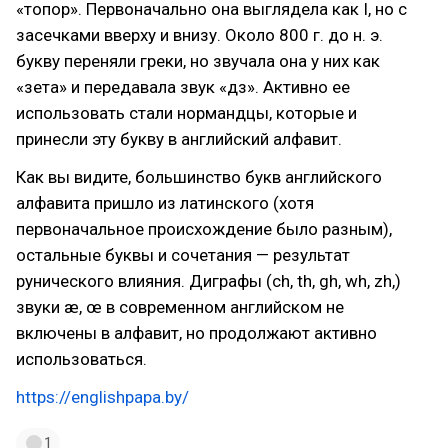
«топор». Первоначально она выглядела как I, но с
засечками вверху и внизу. Около 800 г. до н. э.
букву переняли греки, но звучала она у них как
«зета» и передавала звук «дз». Активно ее
использовать стали нормандцы, которые и
принесли эту букву в английский алфавит.
Как вы видите, большинство букв английского
алфавита пришло из латинского (хотя
первоначальное происхождение было разным),
остальные буквы и сочетания — результат
рунического влияния. Диграфы (ch, th, gh, wh, zh,)
звуки æ, œ в современном английском не
включены в алфавит, но продолжают активно
использоваться.
https://englishpapa.by/
1