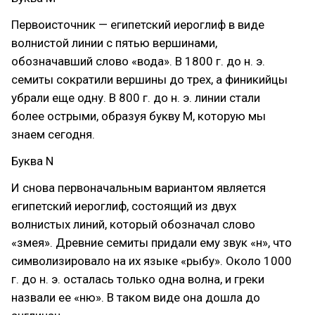
Первоисточник — египетский иероглиф в виде
волнистой линии с пятью вершинами,
обозначавший слово «вода». В 1800 г. до н. э.
семиты сократили вершины до трех, а финикийцы
убрали еще одну. В 800 г. до н. э. линии стали
более острыми, образуя букву М, которую мы
знаем сегодня.
Буква N
И снова первоначальным вариантом является
египетский иероглиф, состоящий из двух
волнистых линий, который обозначал слово
«змея». Древние семиты придали ему звук «н», что
символизировало на их языке «рыбу». Около 1000
г. до н. э. осталась только одна волна, и греки
назвали ее «ню». В таком виде она дошла до