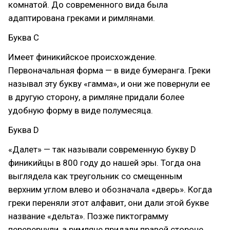
комнатой. До современного вида была
адаптирована греками и римлянами.
Буква C
Имеет финикийское происхождение.
Первоначальная форма — в виде бумеранга. Греки
называл эту букву «гамма», и они же повернули ее
в другую сторону, а римляне придали более
удобную форму в виде полумесяца.
Буква D
«Далет» — так называли современную букву D
финикийцы в 800 году до нашей эры. Тогда она
выглядела как треугольник со смещенным
верхним углом влево и обозначала «дверь». Когда
греки переняли этот алфавит, они дали этой букве
название «дельта». Позже пиктограмму
перевернули, а римляне придали правой стороне