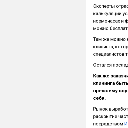
Эксперты отра
калькуляции усл
нормочасах и 
можно бесплат
Там же можно н
клининга, кот
специалистов т
Остался после
Как же заказч
клининга быть
прежнему вор
себя.
Рынок выработа
раскрытие част
посредством
И