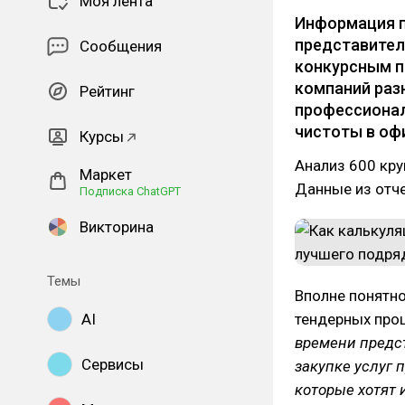
Моя лента
Информация п
представител
Сообщения
конкурсным п
компаний раз
Рейтинг
профессионал
чистоты в оф
Курсы
Анализ 600 кру
Маркет
Данные из отче
Подписка ChatGPT
Викторина
Темы
Вполне понятно
AI
тендерных проц
времени предс
Сервисы
закупке услуг 
которые хотят 