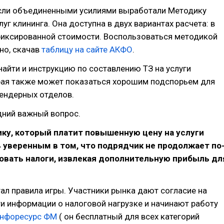
сли объединенными усилиями выработали Методику
уг клининга. Она доступна в двух вариантах расчета: в
фиксированной стоимости. Воспользоваться методикой
но, скачав
таблицу на сайте АКФО
.
айти и инструкцию по составлению ТЗ на услуги
орая также может показаться хорошим подспорьем для
ендерных отделов.
дний важный вопрос.
ику, который платит повышенную цену на услуги
 уверенным в том, что подрядчик не продолжает по
овать налоги, извлекая дополнительную прибыль дл
л правила игры. Участники рынка дают согласие на
и информации о налоговой нагрузке и начинают работу
нфоресурс ФМ
( он бесплатный для всех категорий