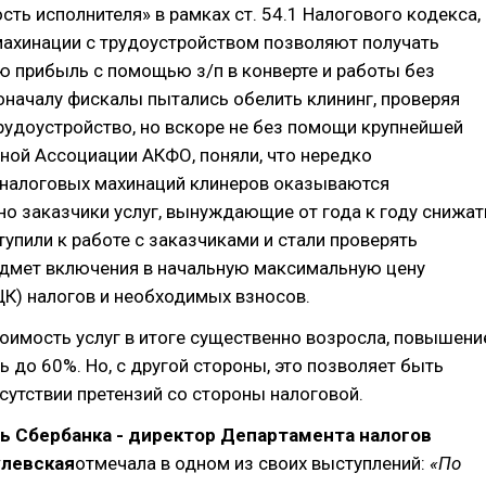
сть исполнителя» в рамках ст. 54.1 Налогового кодекса,
махинации с трудоустройством позволяют получать
ю прибыль с помощью з/п в конверте и работы без
началу фискалы пытались обелить клининг, проверяя
удоустройство, но вскоре не без помощи крупнейшей
ной Ассоциации АКФО, поняли, что нередко
 налоговых махинаций клинеров оказываются
о заказчики услуг, вынуждающие от года к году снижат
тупили к работе с заказчиками и стали проверять
едмет включения в начальную максимальную цену
К) налогов и необходимых взносов.
тоимость услуг в итоге существенно возросла, повышени
 до 60%. Но, с другой стороны, это позволяет быть
сутствии претензий со стороны налоговой.
ь Сбербанка - директор Департамента налогов
левская
отмечала в одном из своих выступлений:
«По