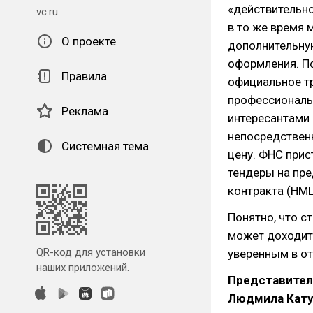
«действительно
vc.ru
в то же время 
О проекте
дополнительну
оформления. По
Правила
официальное тр
профессиональ
Реклама
интересантами
непосредственн
Системная тема
цену. ФНС прис
тендеры на пр
контракта (НМЦ
Понятно, что с
может доходить
QR-код для установки
уверенным в от
наших приложений.
Представител
Людмила Кату