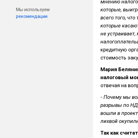
мнению налогов
которые, выигр
Мы используем
рекомендации.
всего того, чт
которые касают
не устраивает,
налогоплатель
кредитную орга
стоимость заку
Мария Беляни
налоговый мо
отвечая на воп
-
Почему мы во
разрывы по НД
вошли в проект
лихвой окупили
Так как счита