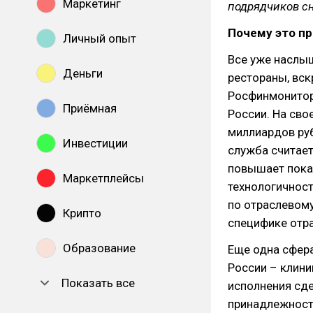
Маркетинг
подрядчиков сн
Почему это п
Личный опыт
Все уже наслы
Деньги
рестораны, вс
Росфинмонитор
Приёмная
России. На сво
миллиардов руб
Инвестиции
служба считает
повышает пока
Маркетплейсы
технологичност
по отраслевому
Крипто
специфике отра
Образование
Еще одна сфер
России – клини
Показать все
исполнения сде
принадлежност