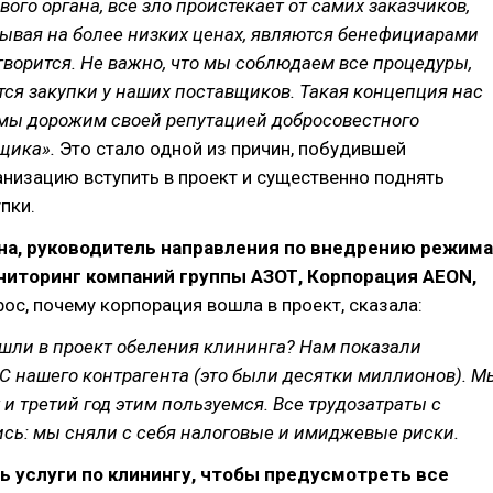
ого органа, все зло проистекает от самих заказчиков,
ывая на более низких ценах, являются бенефициарами
о творится. Не важно, что мы соблюдаем все процедуры,
ся закупки у наших поставщиков. Такая концепция нас
 мы дорожим своей репутацией добросовестного
щика».
Это стало одной из причин, побудившей
низацию вступить в проект и существенно поднять
пки.
на, руководитель направления по внедрению режима
ниторинг компаний группы АЗОТ, Корпорация AEON,
рос, почему корпорация вошла в проект, сказала:
шли в проект обеления клининга? Нам показали
С нашего контрагента (это были десятки миллионов). М
 и третий год этим пользуемся. Все трудозатраты с
сь: мы сняли с себя налоговые и имиджевые риски.
ть услуги по клинингу, чтобы предусмотреть все