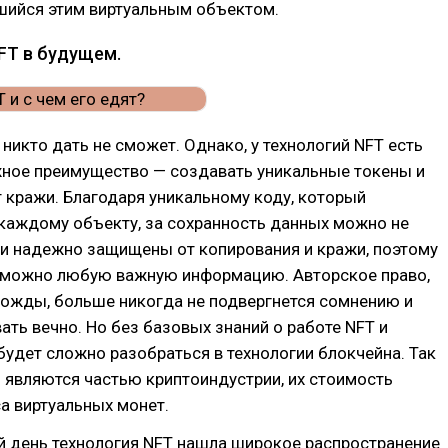
шийся этим виртуальным объектом.
FT в будущем.
 никто дать не сможет. Однако, у технологий NFT есть
жное преимущество — создавать уникальные токены и
 кражи. Благодаря уникальному коду, который
каждому объекту, за сохранность данных можно не
ни надежно защищены от копирования и кражи, поэтому
можно любую важную информацию. Авторское право,
ножды, больше никогда не подвергнется сомнению и
ать вечно. Но без базовых знаний о работе NFT и
будет сложно разобраться в технологии блокчейна. Так
 являются частью криптоиндустрии, их стоимость
са виртуальных монет.
й день технология NFT нашла широкое распространение