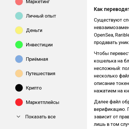
Маркетинг
Как переводя
Личный опыт
Существуют сп
невзаимозамен
Деньги
OpenSea, Raribl
продавать уни
Инвестиции
Чтобы перевест
Приёмная
кошелька на б
несложный: пол
Путешествия
несколько файл
описание токен
Крипто
нажатием на кн
Далее файл об
Маркетплейсы
верификацию. 
Показать все
зависит от пра
лишь в том слу