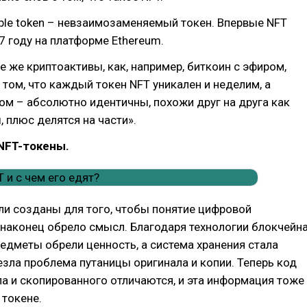
ible token – невзаимозаменяемый токен. Впервые NFT
7 году на платформе Ethereum.
ие же криптоактивы, как, например, биткоин с эфиром,
 том, что каждый токен NFT уникален и неделим, а
ом – абсолютно идентичны, похожи друг на друга как
, плюс делятся на части».
NFT-токены.
ли созданы для того, чтобы понятие цифровой
наконец обрело смысл. Благодаря технологии блокчейн
едметы обрели ценность, а система хранения стала
зла проблема путаницы оригинала и копии. Теперь код
а и скопированного отличаются, и эта информация тоже
токене.