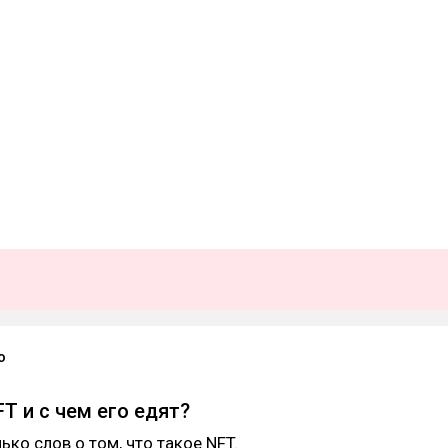
o
T и с чем его едят?
ько слов о том, что такое NFT.