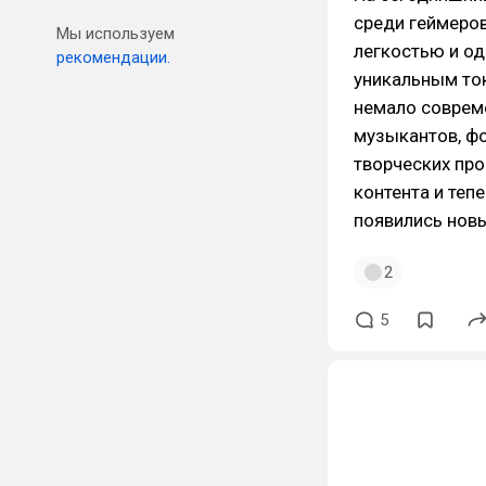
среди геймеров
Мы используем
легкостью и о
рекомендации.
уникальным ток
немало совреме
музыкантов, фо
творческих пр
контента и теп
появились нов
2
5