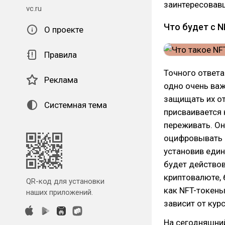
заинтересовав
vc.ru
Что будет с N
О проекте
Правила
Точного ответа
Реклама
одно очень ва
защищать их от
Системная тема
присваивается 
переживать. О
оцифровывать 
установив еди
будет действов
криптовалюте, 
QR-код для установки
как NFT-токены
наших приложений.
зависит от кур
На сегодняшни