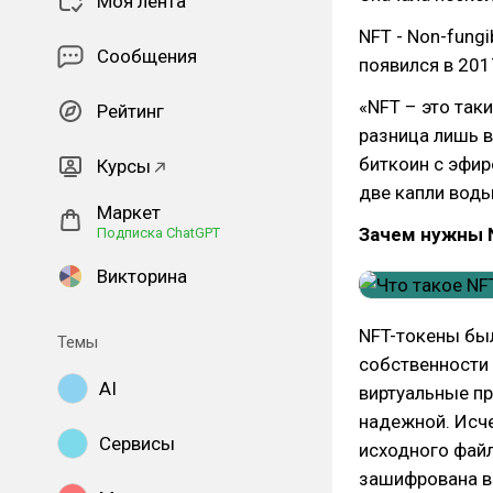
Моя лента
NFT - Non-fung
Сообщения
появился в 201
«NFT – это так
Рейтинг
разница лишь в
биткоин с эфир
Курсы
две капли воды
Маркет
Зачем нужны 
Подписка ChatGPT
Викторина
NFT-токены бы
Темы
собственности 
AI
виртуальные пр
надежной. Исче
Сервисы
исходного файл
зашифрована в 