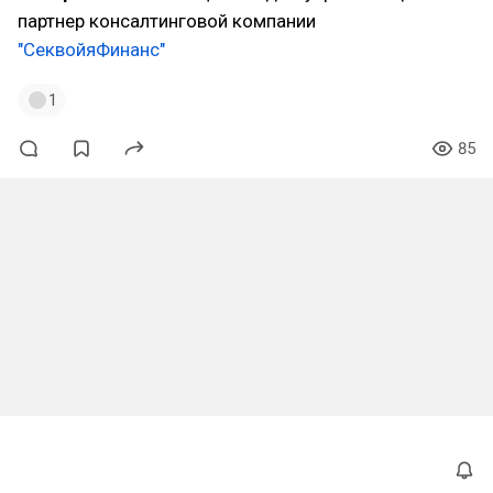
партнер консалтинговой компании
"СеквойяФинанс"
1
85