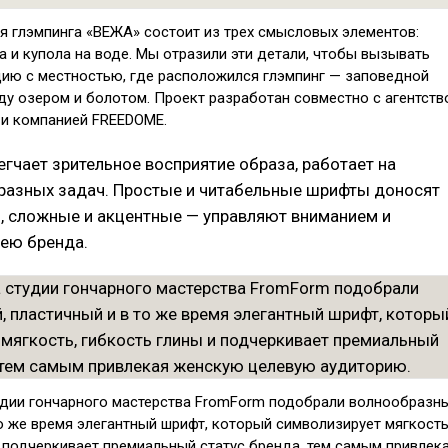
я глэмпинга «ВЕЖА» состоит из трех смысловых элементов:
 и купола на воде. Мы отразили эти детали, чтобы вызывать
ию с местностью, где расположился глэмпинг — заповедной
ду озером и болотом. Проект разработан совместно с агентств
g и компанией FREEDOME.
гчает зрительное восприятие образа, работает на
разных задач. Простые и читабельные шрифты доносят
 сложные и акцентные — управляют вниманием и
ею бренда.
удии гончарного мастерства FromForm подобрали волнообразны
о же время элегантный шрифт, который символизирует мягкость
и подчеркивает премиальный статус бренда, тем самым привлек