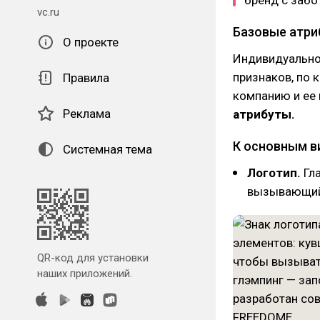
vc.ru
Базовые атри
О проекте
Индивидуально
признаков, по 
Правила
компанию и ее
Реклама
атрибуты.
К основным в
Системная тема
Логотип.
Гл
вызывающий 
QR-код для установки
наших приложений.