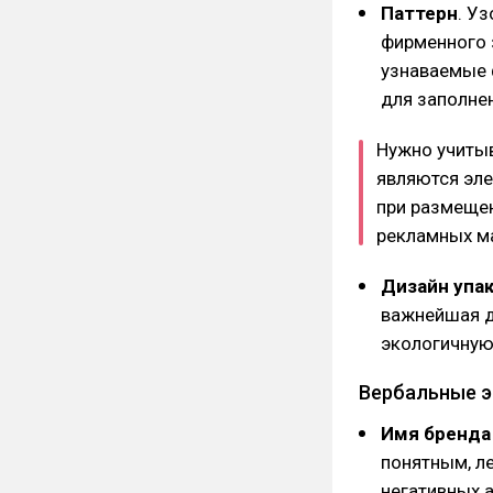
Паттерн
. У
фирменного 
узнаваемые 
для заполнен
Нужно учиты
являются эле
при размещен
рекламных ма
Дизайн упа
важнейшая д
экологичную
Вербальные э
Имя бренда 
понятным, л
негативных 