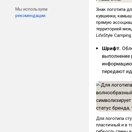
Мы используем
Знак логотипа дл
рекомендации.
кувшинки, камыша
прямую ассоциац
территорией меж
LifeStyle Campin
Шрифт.
Обле
выполнение 
информацию,
передают ид
Для логотипа ст
пластичный и в т
гибкость глины 