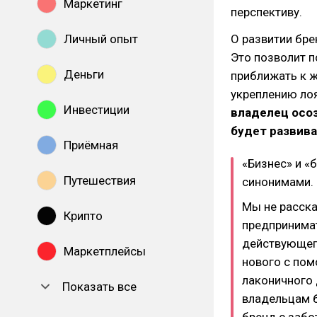
Маркетинг
перспективу.
Личный опыт
О развитии бре
Это позволит п
Деньги
приближать к 
укреплению ло
Инвестиции
владелец осо
будет развива
Приёмная
«Бизнес» и «
Путешествия
синонимами.
Мы не расска
Крипто
предпринимат
действующего
Маркетплейсы
нового с пом
лаконичного 
Показать все
владельцам б
бренд с забо