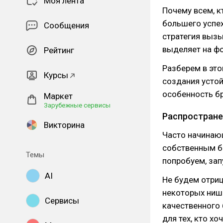
Моя лента
Почему всем, к
большего успех
Сообщения
стратегия вызы
выделяет на фо
Рейтинг
Разберем в это
Курсы
создания устой
особенность б
Маркет
Зарубежные сервисы
Распростране
Викторина
Часто начинаю
собственным б
Темы
попробуем, зап
AI
Не будем отриц
некоторых ниша
Сервисы
качественного 
для тех, кто х