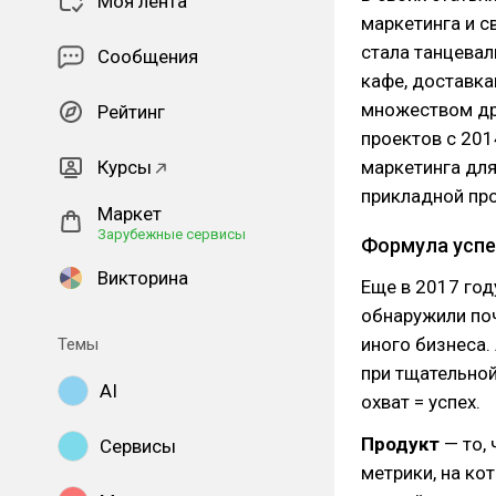
Моя лента
маркетинга и с
стала танцевал
Сообщения
кафе, доставка
множеством дру
Рейтинг
проектов с 201
Курсы
маркетинга для
прикладной про
Маркет
Зарубежные сервисы
Формула успе
Викторина
Еще в 2017 год
обнаружили поч
иного бизнеса.
Темы
при тщательной
AI
охват = успех.
Продукт
— то, 
Сервисы
метрики, на ко