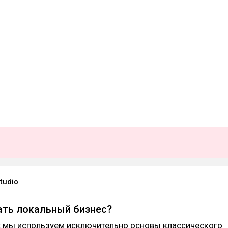
tudio
ать локальный бизнес?
ях мы используем исключительно основы классического