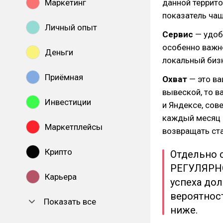
Маркетинг
данной террито
показатель чащ
Личный опыт
Сервис
— удоб
особенно важно
Деньги
локальный бизн
Приёмная
Охват
— это ва
вывеской, то в
Инвестиции
и Яндексе, сов
каждый месяц в
Маркетплейсы
возвращать ста
Крипто
Отдельно 
РЕГУЛЯРНО
Карьера
успеха до
вероятност
Показать все
ниже.