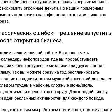
ывести бизнес на окупаемость сразу в первые месяцы.
 сэкономить огромные деньги. По нашим примерным
имость подписчика на инфоповоде открытия ниже как
раза.
лассических ошибок — решение запустить
осле открытия бизнеса.
одим в ежемесячной работе. В идеале иметь
 календарь инфоповодов, где вы прорабатываете
пании через конкурсные механики или другие поводы
ламу. Так вы можете сразу на год распланировать
огодние праздники, потом мужской и женский дни, дале
 следом трудные майские, сложные июнь/июль,
ст, подъемная осень и так по кругу. Для каждой ниши у
ки идей рекламных активностей для каждого повода.
роект, с которым мы работаем почти 5 лет, поэтому знаем