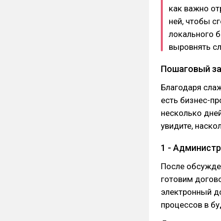
как важно от
ней, чтобы с
локального б
выровнять сл
Пошаговый за
Благодаря слаж
есть бизнес-пр
несколько дней
увидите, наско
1 - Админист
После обсужден
готовим догово
электронный д
процессов в б