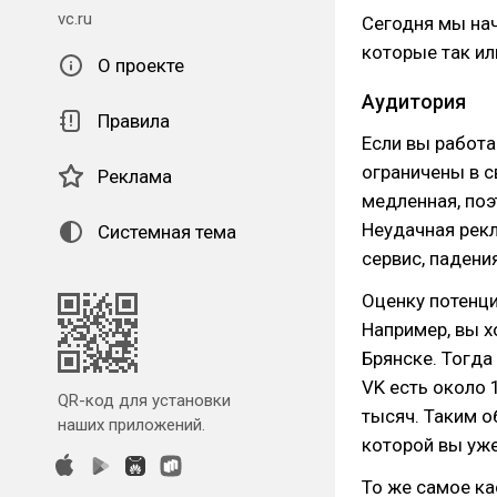
vc.ru
Сегодня мы нач
которые так ил
О проекте
Аудитория
Правила
Если вы работа
ограничены в с
Реклама
медленная, поэ
Неудачная рек
Системная тема
сервис, падени
Оценку потенци
Например, вы х
Брянске. Тогда
VK есть около 
QR-код для установки
тысяч. Таким о
наших приложений.
которой вы уже
То же самое к