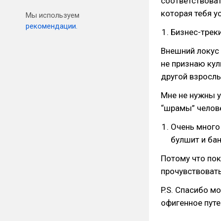
соответствоват
которая тебя у
Мы используем
рекомендации.
Бизнес-трек
Внешний локус 
не признаю кул
другой взрослы
Мне не нужны у
“шрамы” челове
Очень много 
булшит и бан
Потому что пок
прочувствовать
P.S. Спасибо мо
офигенное пут