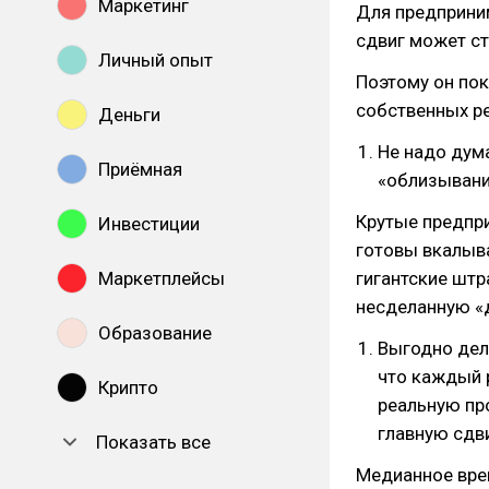
Маркетинг
Для предприни
сдвиг может ст
Личный опыт
Поэтому он пок
собственных р
Деньги
Не надо дум
Приёмная
«облизыван
Крутые предпр
Инвестиции
готовы вкалыва
Маркетплейсы
гигантские штр
несделанную «д
Образование
Выгодно дела
что каждый 
Крипто
реальную пр
главную сдв
Показать все
Медианное врем