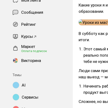
Моя лента
Какие уроки я 
образовании.
Сообщения
Рейтинг
В субботу как 
Курсы
итоги.
Маркет
Этот самый м
Оплата подписок
реально попа
Викторина
тебе не нуж
Люди сами прих
Темы
наш выезд — м
AI
Начинать ра
продукт выг
Сервисы
Сложнее, но вы