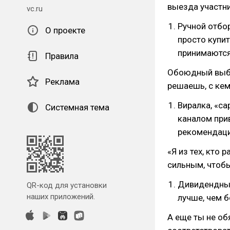
выезда участн
vc.ru
Ручной отбор
О проекте
просто купит
принимаютс
Правила
Обоюдный выбо
Реклама
решаешь, с кем
Виралка, «с
Системная тема
каналом при
рекомендаци
«Я из тех, кто 
сильным, чтобы
Дивидендный
QR-код для установки
наших приложений.
лучше, чем 
А еще ты не об