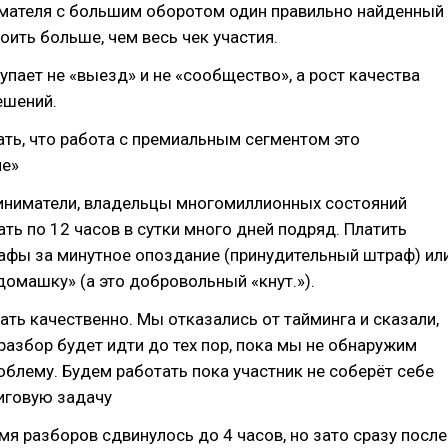
мателя с большим оборотом один правильно найденный
оить больше, чем весь чек участия.
упает не «выезд» и не «сообщество», а рост качества
ешений.
ать, что работа с премиальным сегментом это
ие»
иниматели, владельцы многомиллионных состояний
ть по 12 часов в сутки много дней подряд. Платить
афы за минутное опоздание (принудительный штраф) ил
омашку» (а это добровольный «кнут.»).
ть качественно. Мы отказались от тайминга и сказали,
разбор будет идти до тех пор, пока мы не обнаружим
облему. Будем работать пока участник не соберёт себе
иговую задачу
я разборов сдвинулось до 4 часов, но зато сразу после