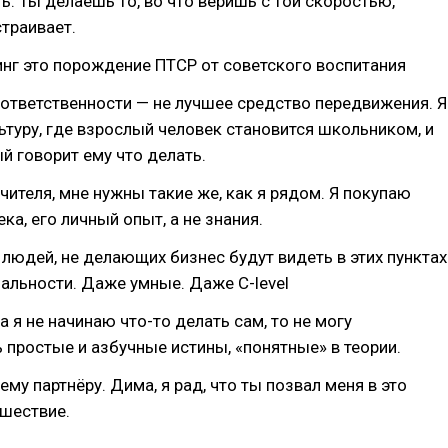
ь. Ты делаешь то, во что веришь с той скоростью,
страивает.
инг это порождение ПТСР от советского воспитания
ответственности — не лучшее средство передвижения. Я
ьтуру, где взрослый человек становится школьником, и
й говорит ему что делать.
чителя, мне нужны такие же, как я рядом. Я покупаю
ка, его личный опыт, а не знания.
людей, не делающих бизнес будут видеть в этих пунктах
альности. Даже умные. Даже C-level
а я не начинаю что-то делать сам, то не могу
 простые и азбучные истины, «понятные» в теории.
ему партнёру. Дима, я рад, что ты позвал меня в это
ешествие.