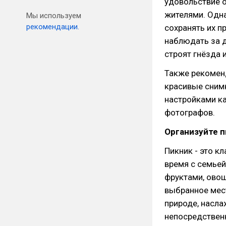
удовольствие о
жителями. Одна
Мы используем
рекомендации.
сохранять их п
наблюдать за д
строят гнёзда и
Также рекоменд
красивые сним
настройками к
фотографов.
Организуйте п
Пикник - это к
время с семьей
фруктами, овощ
выбранное мест
природе, насла
непосредствен