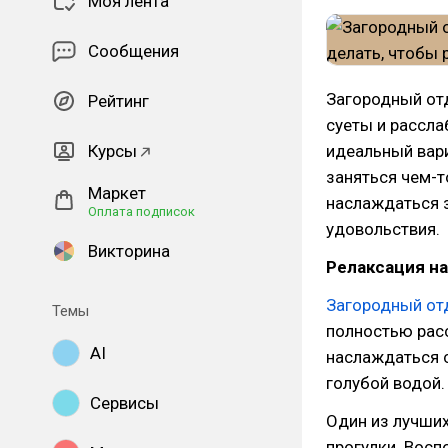
Моя лента
Сообщения
Загородный отд
Рейтинг
суеты и рассла
Курсы
идеальный вари
заняться чем-т
Маркет
наслаждаться 
Оплата подписок
удовольствия.
Викторина
Релаксация на
Загородный от
Темы
полностью расс
AI
наслаждаться 
голубой водой.
Сервисы
Один из лучших
прогулки. Вос