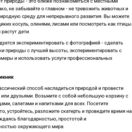
т природы - это ближе познакомиться с местными
ко, не забывайте о главном - не тревожить животных и
риродную среду для непрерывного развития. Вы можете
иких косуль, оленями, лисами или посмотреть как птицы
 растут дети.
уется экспериментировать с фотографией - сделать
ки природы с лучшей высоты, экспериментировать с
амеры и использовать услуги профессиональных
икник
лассический способ насладиться природой и провести
 или друзьями. Возьмите с собой небольшую корзину с
ами, салатами и напитками для всех. Посетите
о, устройтесь, разложите скатерть и проведите время на
ждаясь благодарностью, простотой и
ностью окружающего мира.