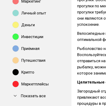
Маркетинг
прогулки по м
прогулки требу
Личный опыт
они являются о
успокоение.
Деньги
Велосипедные п
Инвестиции
оптимальной фо
Приёмная
Рыболовство н
Воспользуйтес
Путешествия
отправиться на
рыбалку, можн
Крипто
которое заним
Целительные 
Маркетплейсы
Загородный отд
Показать все
привлекают во
процедуры в пр