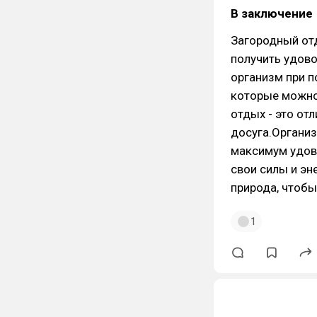
В заключение
Загородный отд
получить удово
организм при п
которые можно
отдых - это от
досуга.Организ
максимум удово
свои силы и эн
природа, чтоб
1