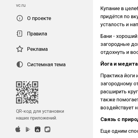
vc.ru
Купание в целе
придётся по вк
О проекте
усталость и на
Правила
Бани - хороший
загородные до
Реклама
отдохнуть и во
Йога и медит
Системная тема
Практика йоги
загородному о
расширить круг
также помогает
воздействует н
QR-код для установки
наших приложений.
Связь с приро
Еще одним спо