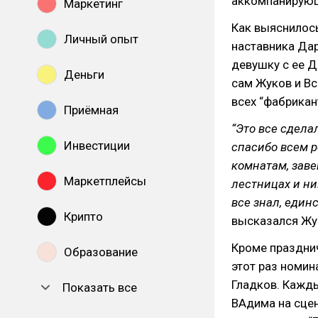
аккомпанирующ
Маркетинг
Как выяснилось
Личный опыт
наставника Дар
девушку с ее Д
Деньги
сам Жуков и Вс
всех “фабрикан
Приёмная
“Это все сдела
Инвестиции
спасибо всем р
комнатам, заве
Маркетплейсы
лестницах и ни
все знал, един
Крипто
высказался Жу
Кроме праздни
Образование
этот раз номин
Гладков. Кажды
Показать все
ВАдима на сцен