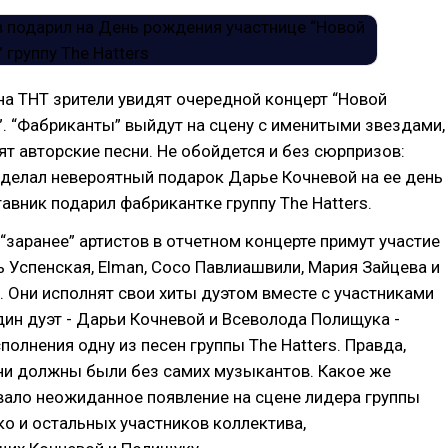
на ТНТ зрители увидят очередной концерт “Новой
. “Фабриканты” выйдут на сцену с именитыми звездами,
ят авторские песни. Не обойдется и без сюрпризов:
делал невероятный подарок Дарье Кочневой на ее день
авник подарил фабрикантке группу The Hatters.
“заранее” артистов в отчетном концерте примут участие
 Успенская, Elman, Сосо Павлиашвили, Мария Зайцева и
 Они исполнят свои хиты дуэтом вместе с участниками
дин дуэт - Дарьи Кочневой и Всеволода Полищука -
полнения одну из песен группы The Hatters. Правда,
ни должны были без самих музыкантов. Какое же
вало неожиданное появление на сцене лидера группы
о и остальных участников коллектива,