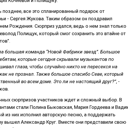
их Кочневой и Полищуку.
 позднее, все это спланированный подарок от
ьи - Сергея Жукова. Таким образом он поздравил
нем Рождения. Сюрприз удался, ведь о нем знал только
еволод Полищук, который смог сохранить это втайне от
тов”.
ла большая команда “Новой Фабрики звезд”. Большое
ебятам, которые сегодня скрывали музыкантов по
шивал глаза, чтобы случайно никто не пересекся на
как не прознал. Также большое спасибо Севе, который
ственный во всем доме. Это ли не настоящий друг?”
, -
ков.
чных сюрпризов участников ждет и сложный выбор. В
антами стали Полина Быковская, Мария Гордеева и Вади
й из них исполнил авторскую песню, а поддержать
у вышел Александр Круг. Вместе они представили свою