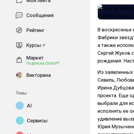
Моя лента
Сообщения
В воскресенье 
Рейтинг
Фабрики звезд”
Курсы
а также исполн
Сергей Жуков с
Маркет
рождения. Наст
Подписка ChatGPT
Из заявленных 
Викторина
Севиль, Любовь
Ирина Дубцова.
Темы
проекта. Еще о
выбрали для ис
AI
исполнять ее о
удивление выз
Сервисы
Юрия Музыченк