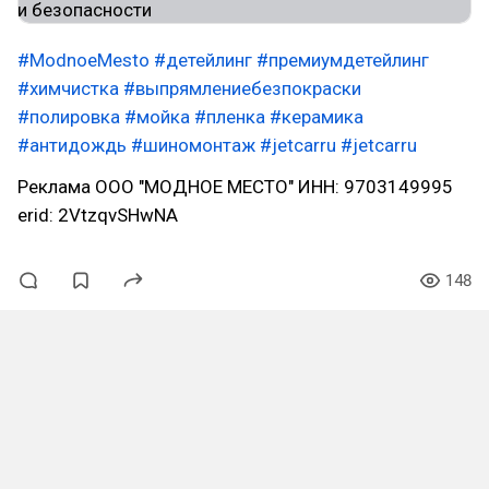
#ModnoeMesto
#детейлинг
#премиумдетейлинг
#химчистка
#выпрямлениебезпокраски
#полировка
#мойка
#пленка
#керамика
#антидождь
#шиномонтаж
#jetcarru
#jetcarru
Реклама ООО "МОДНОЕ МЕСТО" ИНН: 9703149995
erid: 2VtzqvSHwNA
148