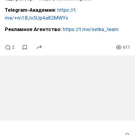
Telegram-Академия:
https://t.
me/+m1BJvSUp4a82MWYx
Рекламное Агентство:
https://t.me/setka_team
2
611