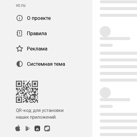
vc.ru
О проекте
Правила
Реклама
Системная тема
QR-код для установки
наших приложений.