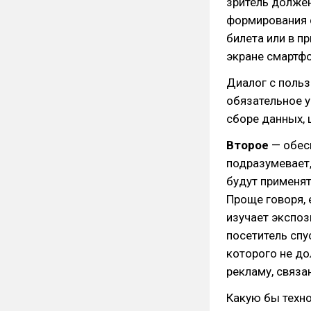
зритель должен
формирования с
билета или в п
экране смартфо
Диалог с поль
обязательное у
сборе данных, ц
Второе
— обес
подразумевает,
будут применя
Проще говоря, 
изучает экспоз
посетитель спу
которого не до
рекламу, связа
Какую бы техно