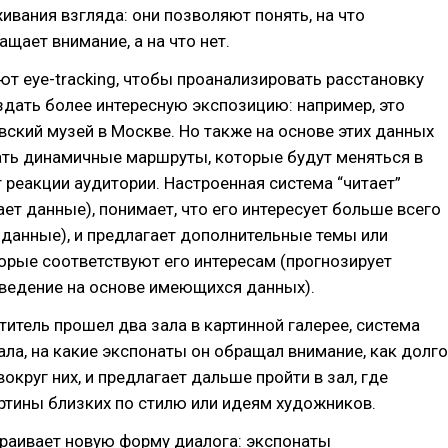
живания взгляда: они позволяют понять, на что
ащает внимание, а на что нет.
т eye-tracking, чтобы проанализировать расстановку
здать более интересную экспозицию: например, это
ский музей в Москве. Но также на основе этих данных
ть динамичные маршруты, которые будут меняться в
 реакции аудитории. Настроенная система “читает”
ает данные), понимает, что его интересует больше всего
данные), и предлагает дополнительные темы или
орые соответствуют его интересам (прогнозирует
ведение на основе имеющихся данных).
титель прошел два зала в картинной галерее, система
ла, на какие экспонаты он обращал внимание, как долго
округ них, и предлагает дальше пройти в зал, где
ртины близких по стилю или идеям художников.
раивает новую форму диалога: экспонаты