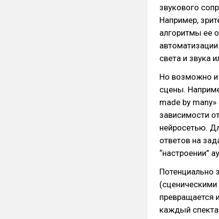
звукового сопр
Например, зрит
алгоритмы ее 
автоматизации
света и звука 
Но возможно и
сцены. Наприме
made by many»
зависимости от
нейросетью. Дл
ответов на за
“настроении” а
Потенциально 
(сценическими 
превращается и
каждый спектак