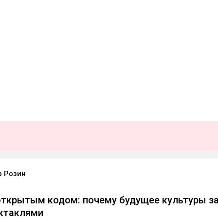
 Розин
открытым кодом: почему будущее культуры з
ктаклями