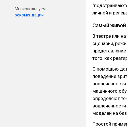
“подстраивают
Мы используем
личной и релев
рекомендации.
Самый живой 
В театре или н
сценарий, режи
представление 
того, как реаги
С помощью дат
поведение зрит
вовлеченности
машинного обу
определяют те
вовлеченности 
моделей на ба
Простой пример