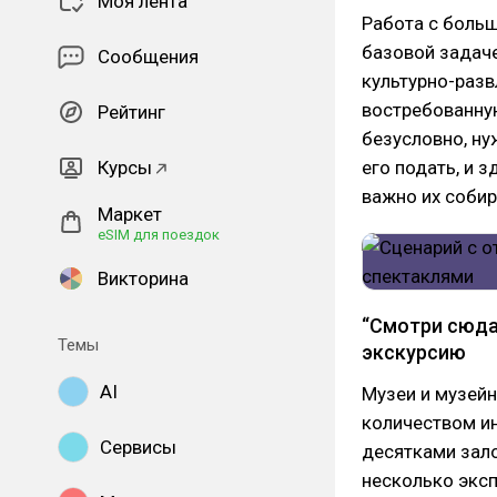
Моя лента
Работа с боль
базовой задаче
Сообщения
культурно-разв
востребованную
Рейтинг
безусловно, ну
Курсы
его подать, и 
важно их собир
Маркет
eSIM для поездок
Викторина
“Смотри сюда”
Темы
экскурсию
AI
Музеи и музей
количеством ин
Сервисы
десятками зало
несколько эксп