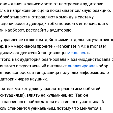
овождения в зависимости от настроения аудитории.
ель в напряженной сцене показывает сильную реакцию,
обрабатывают и отправляют команду в систему
 сценического декора, чтобы повысить интенсивность
или, наоборот, расслабить аудиторию.
 управление сюжетом, действиями отдельных участнико
р, в иммерсивном проекте «Frankenstein AI: a monster
 динамика движений танцовщицы
менялась
в
 того, как аудитория реагировала и взаимодействовала 
я этого искусственный интеллект
анализировал
набор
данные вопросы, и танцовщица получала информацию о
удитории через наушник.
зритель может даже управлять развитием событий
ситуациями), влиять на кульминацию. Так он
з пассивного наблюдателя в активного участника. А
ль становится уникальным, потому что меняется в