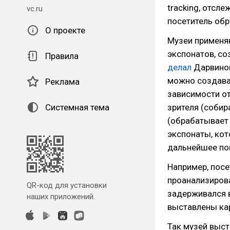
tracking, отсле
vc.ru
посетитель обр
О проекте
Музеи применяю
экспонатов, со
Правила
делал
Дарвинов
можно создава
Реклама
зависимости от
Системная тема
зрителя (собир
(обрабатывает 
экспонаты, кот
дальнейшее по
Например, посе
проанализирова
QR-код для установки
задерживался в
наших приложений.
выставлены ка
Так музей выст