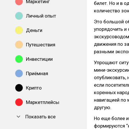
Маркетинг
билет. Но и в 
количество зон
Личный опыт
Это большой о
упорядочить и 
Деньги
экскурсоводом,
движения по за
Путешествия
разными экспон
Инвестиции
Упрощают ситу
мини-экскурсии
Приёмная
опубликовать, 
если посетител
Крипто
коренных народ
навигацией по 
Маркетплейсы
другую.
Показать все
Но еще более 
формируются “н