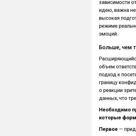
зависимости от
идею, важна не
высокая подгот
режиме реальн
эмоций.
Больше, чем т
Расширяющийся
объем ответст
подход к посет
границу конфид
о реакции зрит
данных, что тр
Необходимо п
которые форм
Первое
— прид