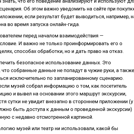
 знать, что его поведение анализируют и используют дл
ценария. Об этом важно уведомить на сайте при покупк
риложении, если результат будет выводиться, например, н
на во время запуска онлайн-гида.
зователем перед началом взаимодействия —
словие. И важно не только проинформировать его о
елях, способах обработки, но и дать право на отказ.
печить безопасное использование данных. Это
 что собранные данные не попадут в чужие руки, а такж
ться исключительно по запланированному сценарию.
если музей собрал информацию о том, как посетитель
ицию и вывел на основании этого маршрут экскурсии,
стя сутки не увидит внезапно в стороннем приложении (у
лжно быть доступа к данным о проведенной экскурсии)
нную с недавно отсмотренной картиной.
логию музей или театр ни использовали, какой бы