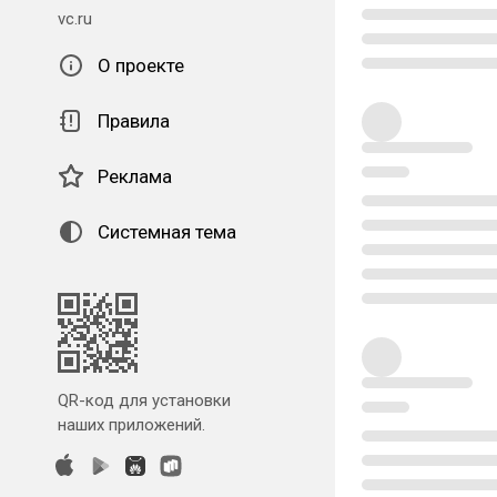
vc.ru
О проекте
Правила
Реклама
Системная тема
QR-код для установки
наших приложений.