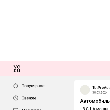
Популярное
TutProAut
30.03.2024
Свежее
Автомобильн
- В США мощны