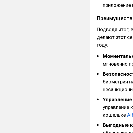
приложение 
Преимущества
Подводя итог,
делают этот с
году:
Моменталь
мгновенно п
Безопаснос
биометрия н
несанкциони
Управление 
управление 
кошельке
Ai
Выгодные к
обеспечивае