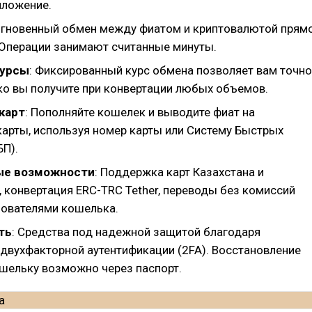
иложение.
Мгновенный обмен между фиатом и криптовалютой прям
 Операции занимают считанные минуты.
курсы
: Фиксированный курс обмена позволяет вам точно
ько вы получите при конвертации любых объемов.
карт
: Пополняйте кошелек и выводите фиат на
карты, используя номер карты или Систему Быстрых
БП).
ые возможности
: Поддержка карт Казахстана и
 конвертация ERC-TRC Tether, переводы без комиссий
ователями кошелька.
ть
: Средства под надежной защитой благодаря
 двухфакторной аутентификации (2FA). Восстановление
ошельку возможно через паспорт.