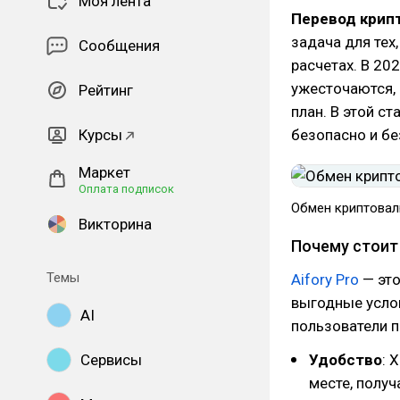
Моя лента
Перевод крип
задача для тех
Сообщения
расчетах. В 20
ужесточаются,
Рейтинг
план. В этой с
Курсы
безопасно и бе
Маркет
Оплата подписок
Обмен криптова
Викторина
Почему стоит 
Темы
Aifory Pro
— это
выгодные усло
AI
пользователи 
Сервисы
Удобство
: 
месте, получ