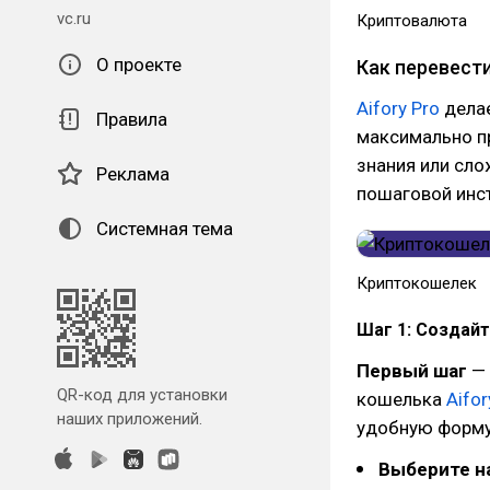
vc.ru
Криптовалюта
О проекте
Как перевести
Aifory Pro
делае
Правила
максимально п
знания или сло
Реклама
пошаговой инс
Системная тема
Криптокошелек
Шаг 1: Создайт
Первый шаг
— 
QR-код для установки
кошелька
Aifor
наших приложений.
удобную форму
Выберите н