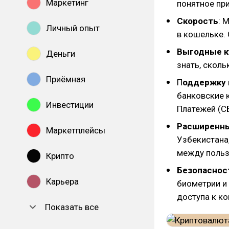
Маркетинг
понятное пр
Скорость
: 
Личный опыт
в кошельке.
Выгодные 
Деньги
знать, скол
Приёмная
П
оддержку 
банковские 
Инвестиции
Платежей (С
Расширенн
Маркетплейсы
Узбекистана,
между польз
Крипто
Безопаснос
Карьера
биометрии и
доступа к к
Показать все