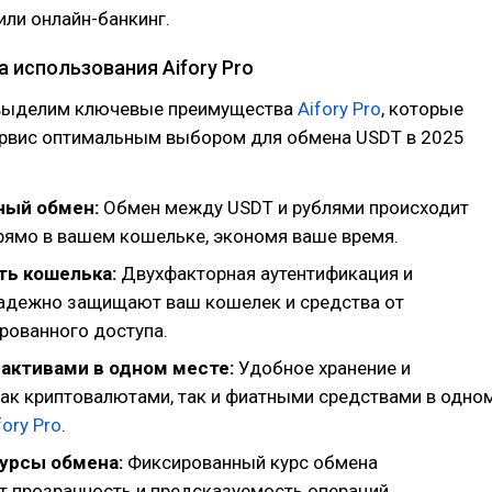
или онлайн-банкинг.
 использования Aifory Pro
 выделим ключевые преимущества
Aifory Pro
, которые
ервис оптимальным выбором для обмена USDT в 2025
ный обмен:
Обмен между USDT и рублями происходит
рямо в вашем кошельке, экономя ваше время.
ть кошелька:
Двухфакторная аутентификация и
адежно защищают ваш кошелек и средства от
рованного доступа.
активами в одном месте:
Удобное хранение и
как криптовалютами, так и фиатными средствами в одно
fory Pro
.
урсы обмена:
Фиксированный курс обмена
т прозрачность и предсказуемость операций.