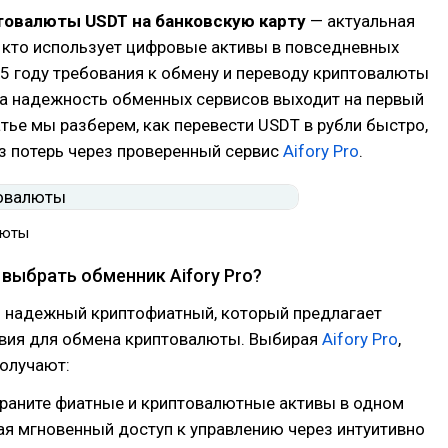
товалюты USDT на банковскую карту
— актуальная
, кто использует цифровые активы в повседневных
25 году требования к обмену и переводу криптовалюты
 а надежность обменных сервисов выходит на первый
татье мы разберем, как перевести USDT в рубли быстро,
з потерь через проверенный сервис
Aifory Pro
.
люты
выбрать обменник Aifory Pro?
 надежный криптофиатный, который предлагает
вия для обмена криптовалюты. Выбирая
Aifory Pro
,
получают:
Храните фиатные и криптовалютные активы в одном
ая мгновенный доступ к управлению через интуитивно