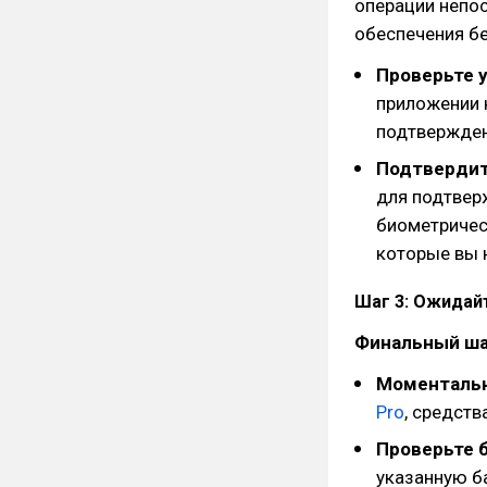
операции непо
обеспечения б
Проверьте 
приложении к
подтвержден
Подтвердит
для подтвер
биометричес
которые вы 
Шаг 3: Ожидайт
Финальный ша
Моментальн
Pro
, средств
Проверьте б
указанную б