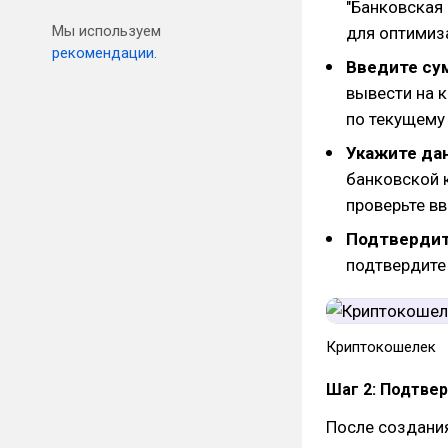
"Банковская
Мы используем
для оптимиз
рекомендации.
Введите су
вывести на к
по текущему
Укажите да
банковской к
проверьте в
Подтвердит
подтвердите
Криптокошелек
Шаг 2: Подтве
После создани