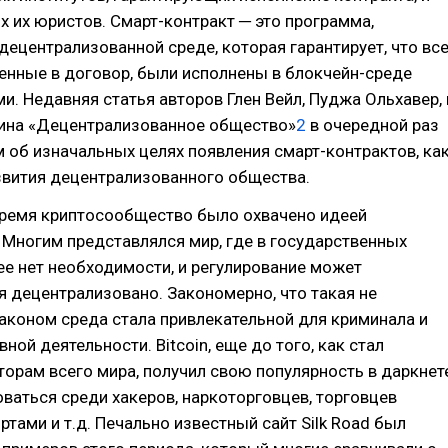
их юристов. Смарт-контракт ─ это программа,
децентрализованной среде, которая гарантирует, что вс
енные в договор, были исполнены в блокчейн-среде
и. Недавняя статья авторов Глен Вейл, Пуджа Ольхавер, 
рина «Децентрализованное общество»
2
в очередной раз
 об изначальных целях появления смарт-контрактов, ка
звития децентрализованного общества.
время криптосообщество было охвачено идеей
 Многим представлялся мир, где в государственных
ее нет необходимости, и регулирование может
 децентрализовано. Закономерно, что такая не
аконом среда стала привлекательной для криминала и
ной деятельности. Bitcoin, еще до того, как стал
торам всего мира, получил свою популярность в даркнет
оваться среди хакеров, наркоторговцев, торговцев
ртами и т.д. Печально известный сайт Silk Road был