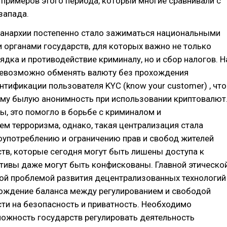
 примеров этого периода, который многие сравнивали с
запада.
оанархии постепенно стало зажиматься национальными
органами государств, для которых важно не только
ядка и противодействие криминалу, но и сбор налогов. Н
невозможно обменять валюту без прохождения
тификации пользователя KYC (know your customer) , что
уму былую анонимность при использовании криптовалют
ы, это помогло в борьбе с криминалом и
м терроризма, однако, такая централизация стала
оупотреблению и ограничению прав и свобод жителей
тв, которые сегодня могут быть лишены доступа к
ктивы даже могут быть конфискованы. Главной этическо
кой проблемой развития децентрализованных технологий
хождение баланса между регулированием и свободой
ти на безопасность и приватность. Необходимо
можность государств регулировать деятельность