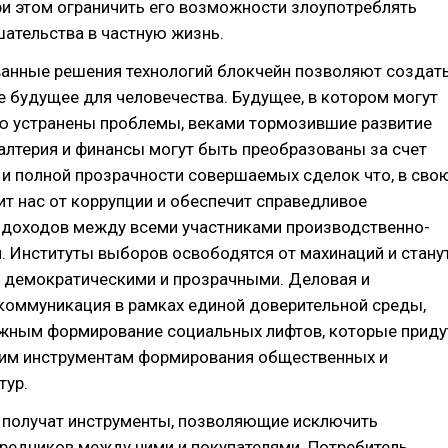
ри этом ограничить его возможности злоупотреблять
ательства в частную жизнь.
анные решения технологий блокчейн позволяют создат
 будущее для человечества. Будущее, в котором могут
ю устранены проблемы, веками тормозившие развитие
алтерия и финансы могут быть преобразованы за счет
и полной прозрачности совершаемых сделок что, в сво
ит нас от коррупции и обеспечит справедливое
 доходов между всеми участниками производственно-
. Институты выборов освободятся от махинаций и стану
 демократическими и прозрачными. Деловая и
коммуникация в рамках единой доверительной среды,
жным формирование социальных лифтов, которые приду
щим инструментам формирования общественных и
тур.
 получат инструменты, позволяющие исключить
редников между ними и покупателями. Потребитель