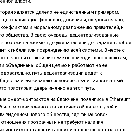
енной власти.
оторая является далеко не единственным примером,
о централизация финансов, доверия и, следовательно,
к конфликтам и моральному разложению правителей, и
го общества. В свою очередь, децентрализованные
е похожи на живые, где умирание или деградация любо
дит к гибели или повреждению всей системы. Вместе с
ость частей в такой системе не приводит к конфликтам,
сти объединены общей целью и работают на ее
едовательно, путь децентрализации ведёт к
общества и выживанию человечества, и таинственный
о приоткрыл дверь именно на этот путь.
е смарт-контрактов на блокчейн, появились в Ethereum
 было мотивировано фантастической литературой и
им видением нового общества, где финансово-
 отношения прозрачны и не требуют наличия
х институтов, гарантирующих исполнение контракта, и