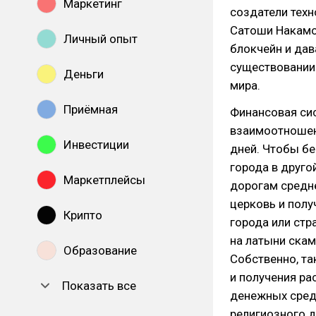
Маркетинг
создатели тех
Сатоши Накамо
Личный опыт
блокчейн и дав
существовании
Деньги
мира.
Приёмная
Финансовая сис
взаимоотношен
Инвестиции
дней. Чтобы бе
города в друго
Маркетплейсы
дорогам средн
церковь и полу
Крипто
города или стр
на латыни скамь
Образование
Собственно, та
и получения ра
Показать все
денежных сред
религиозного д