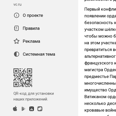
vc.ru
Первый конфли
О проекте
появлении орде
безопасность н
Правила
участком шёлко
чтобы можно б
Реклама
на этом участк
превратиться в
Системная тема
альтернативног
французского к
магистра Орден
предместье Па
многочисленные
имущество Орд
QR-код для установки
Ватиканом орде
наших приложений.
несколько дес
кровавые войны