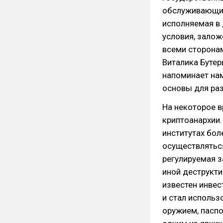
обслуживающих 
исполняемая в 
условия, залож
всеми сторонам
Виталика Буте
напоминает нам
основы для ра
На некоторое 
криптоанархии.
институтах бол
осуществляться
регулируемая з
иной деструктив
известен инвес
и стал использ
оружием, паспо