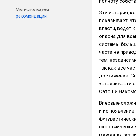
полноту собств
Мы используем
Эта история, к
рекомендации.
показывает, чт
власти, ведёт 
опасна для все
системы больш
части не приво
тем, независим
так как все ча
достижение. Сл
устойчивости 
Сатоши Накомот
Впервые сложны
и их появление
футуристическ
экономические
государственны