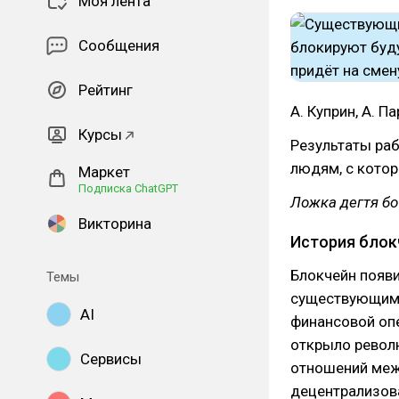
Моя лента
Сообщения
Рейтинг
А. Куприн, А. П
Курсы
Результаты ра
людям, с кото
Маркет
Подписка ChatGPT
Ложка дегтя бо
Викторина
История блок
Блокчейн появи
Темы
существующим 
AI
финансовой опе
открыло револ
Сервисы
отношений меж
децентрализова