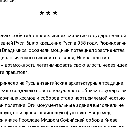
ностей.
евых событий, определивших развитие государственной
евней Руси, было крещение Руси в 988 году. Рюриковичи
я Владимира, осознали мощный потенциал христианства
деологического влияния на народ. Новая религия
им возможность легитимировать свою власть через иде
и правителя.
ринесло на Русь византийские архитектурные традиции,
вало созданию нового визуального образа государства
 крупных храмов и соборов стало неотъемлемой частью
ой политики. Эти монументальные здания выполняли не
зную, но и пропагандистскую функцию. Например,
ри князе Ярославе Мудром Софийский собор в Киеве