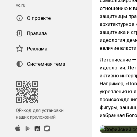
символизировал
vc.ru
отношению к ви
защитницы пра
О проекте
архитектурное 
защитника и ст
Правила
идеология демо
величие власти
Реклама
Летописание —
Системная тема
идеологии. Лет
активно интерп
Например, «Пов
укрепления кня
происхождения.
фигуры, защища
QR-код для установки
избранная Бого
наших приложений.