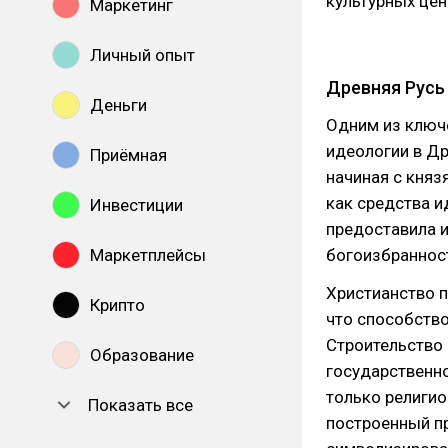
культурных цен
Маркетинг
Личный опыт
Древняя Русь
Деньги
Одним из ключ
идеологии в Др
Приёмная
начиная с княз
как средства и
Инвестиции
предоставила 
богоизбранност
Маркетплейсы
Христианство п
Крипто
что способство
Строительство
Образование
государственн
только религио
Показать все
построенный п