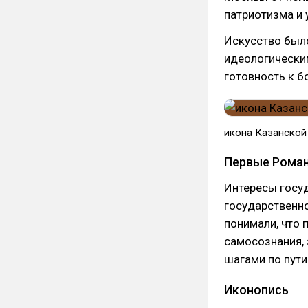
патриотизма и 
Искусство было
идеологически
готовность к б
икона Казанской
Первые Рома
Интересы госу
государственно
понимали, что 
самосознания,
шагами по пути
Иконопись