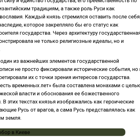
 силу и единство государства, его преемственность по
зантийским традициям, а также роль Руси как
вославия. Каждый князь стремился оставить после себя
наследие, которое закрепляло бы его статус как
роителя государства. Через архитектуру государственна
нстрировала не только религиозные идеалы, но и
.
 один из важнейших элементов государственной
описи не просто фиксировали исторические события, но 
ретировали их с точки зрения интересов государства.
есть временных лет» была составлена монахами с цель
жеской власти и обоснования ее божественного
 В этих текстах князья изображались как героические
ющие Русь от врагов, а сама Русь представлялась как
м земля.