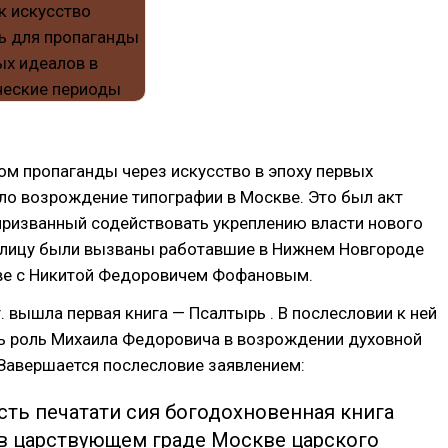
м пропаганды через искусство в эпоху первых
ло возрождение типографии в Москве. Это был акт
призванный содействовать укреплению власти нового
толицу были вызваны работавшие в Нижнем Новгороде
аве с Никитой Федоровичем Фофановым.
г. вышла первая книга — Псалтырь . В послесловии к ней
ь роль Михаила Федоровича в возрождении духовной
Завершается послесловие заявлением:
сть печатати сия богодохновенная книга
в царствующем граде Москве царского