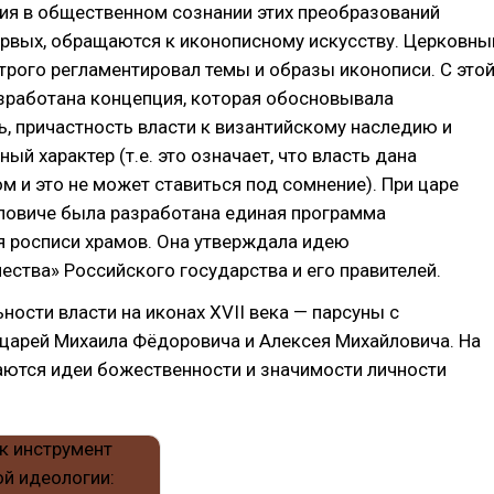
ия в общественном сознании этих преобразований
ервых, обращаются к иконописному искусству. Церковны
строго регламентировал темы и образы иконописи. С это
зработана концепция, которая обосновывала
, причастность власти к византийскому наследию и
ый характер (т.е. это означает, что власть дана
м и это не может ставиться под сомнение). При царе
ловиче была разработана единая программа
я росписи храмов. Она утверждала идею
ества» Российского государства и его правителей.
ности власти на иконах XVII века — парсуны с
царей Михаила Фёдоровича и Алексея Михайловича. На
аются идеи божественности и значимости личности