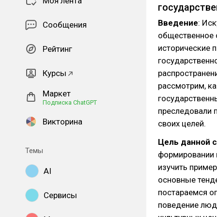
Моя лента
государстве
Введение
: Ис
Сообщения
общественное 
исторические 
Рейтинг
государственно
Курсы
распространени
рассмотрим, ка
Маркет
государственны
Подписка ChatGPT
преследовали п
Викторина
своих целей.
Цель данной 
Темы
формировании 
изучить пример
AI
основные тенд
постараемся оп
Сервисы
поведение люде