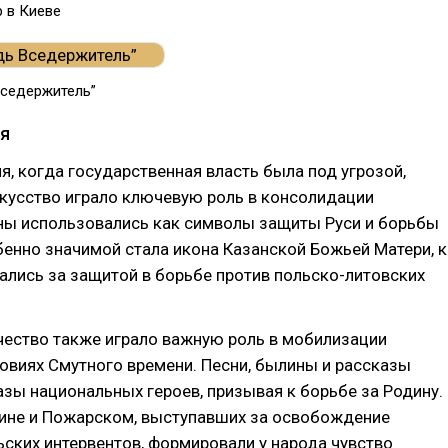
 в Киеве
Вседержитель”
я
я, когда государственная власть была под угрозой,
кусство играло ключевую роль в консолидации
ны использовались как символы защиты Руси и борьбы
бенно значимой стала икона Казанской Божьей Матери, к
лись за защитой в борьбе против польско-литовских
чество также играло важную роль в мобилизации
овиях Смутного времени. Песни, былины и рассказы
зы национальных героев, призывая к борьбе за Родину.
ине и Пожарском, выступавших за освобождение
ских интервентов, формировали у народа чувство