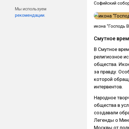
Софийский собор
Мы используем
рекомендации.
икона “Господь 
Смутное врем
В Смутное врем
религиозное ис
общества. Ико
за правду. Осо
которой обраща
интервентов.
Народное твор
общества в усл
создавали обра
Легенды о Мин
Москвы от поль