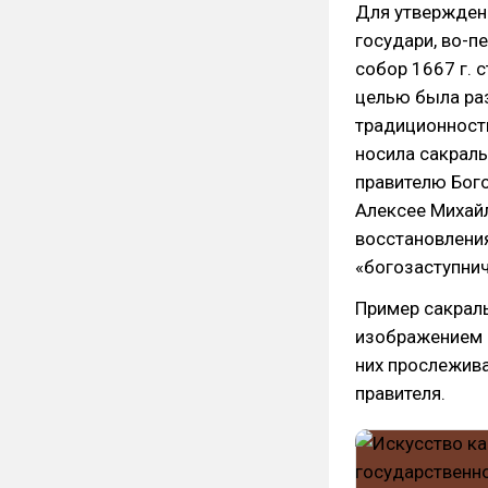
Для утвержден
государи, во-п
собор 1667 г. 
целью была ра
традиционность
носила сакральн
правителю Бого
Алексее Михай
восстановлени
«богозаступнич
Пример сакраль
изображением 
них прослежив
правителя.