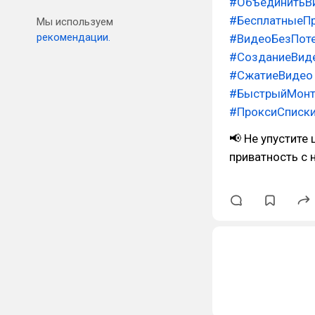
#ОбъединитьВ
#БесплатныеП
Мы используем
рекомендации.
#ВидеоБезПот
#СозданиеВид
#СжатиеВидео
#БыстрыйМон
#ПроксиСписк
📢 Не упустите
приватность с 