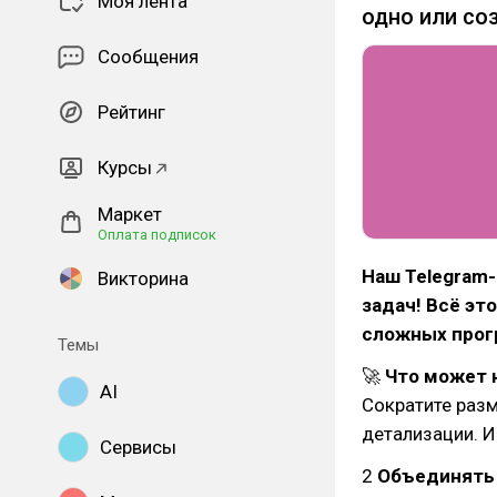
Моя лента
одно или со
Сообщения
Рейтинг
Курсы
Маркет
Оплата подписок
Наш Telegram
Викторина
задач! Всё эт
сложных прог
Темы
🚀
Что может 
AI
Сократите разм
детализации. И
Сервисы
2
Объединять 