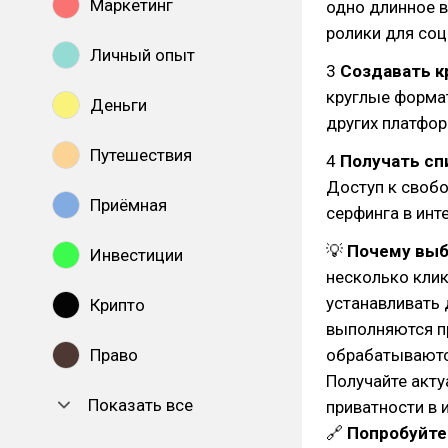
Маркетинг
одно длинное 
ролики для соц
Личный опыт
3
Создавать к
круглые формат
Деньги
других платфор
Путешествия
4
Получать сп
Доступ к своб
Приёмная
серфинга в инт
💡
Почему выб
Инвестиции
несколько клик
устанавливать
Крипто
выполняются п
Право
обрабатываютс
Получайте акт
Показать все
приватности в 
🔗
Попробуйте 