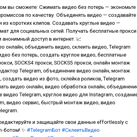
ом вы сможете: Сжимать видео без потерь — экономьте
промиссов по качеству. Объединять видео — создавайте
 из коротких клипов. Создавать круглые видео —
мат для социальных сетей. Получать бесплатные прокси
 анонимный доступ в интернет. 📈
о онлайн, объединить видео, склеить видео, Telegram
идео без потерь, создать круглое видео, бесплатные
рокси, SOCKS4 прокси, SOCKS5 прокси, онлайн монтаж
едактор Telegram, объединение видео онлайн, монтаж
, создать видео из фото, склейка роликов, Telegram
лать видео онлайн, видео обработка онлайн, объединени
е видео Telegram, круглое видео для Instagram, создани
am, видео сервис, быстрый монтаж видео, видео
legram.
редактируйте и защищайте свои данные effortlessly с
m-ботом! ✨
#TelegramБот
#СклеитьВидео