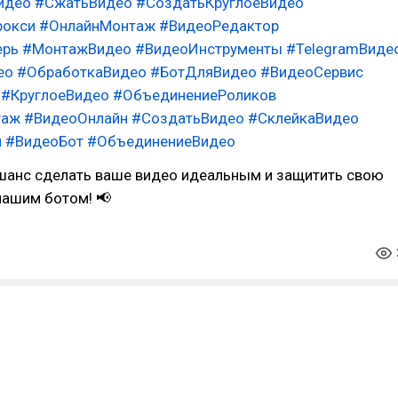
идео
#СжатьВидео
#СоздатьКруглоеВидео
рокси
#ОнлайнМонтаж
#ВидеоРедактор
ерь
#МонтажВидео
#ВидеоИнструменты
#TelegramВиде
ео
#ОбработкаВидео
#БотДляВидео
#ВидеоСервис
#КруглоеВидео
#ОбъединениеРоликов
таж
#ВидеоОнлайн
#СоздатьВидео
#СклейкаВидео
и
#ВидеоБот
#ОбъединениеВидео
 шанс сделать ваше видео идеальным и защитить свою
нашим ботом! 📢