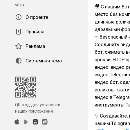
vc.ru
🎥 С нашим бот
место без ком
О проекте
длинные ролики
идеальный фор
Правила
— безопасный и
Соединить виде
Реклама
бот, сжимать в
прокси, HTTP п
Системная тема
видео, видео р
видео Telegram
видео бот, сде
роликов, сжати
видео в Telegr
инструменты Te
QR-код для установки
наших приложений.
✨ Создавайте, 
нашим Telegra