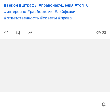
#закон
#штрафы
#правонарушения
#топ10
#интересно
#разбортемы
#лайфхаки
#ответственность
#советы
#права
23