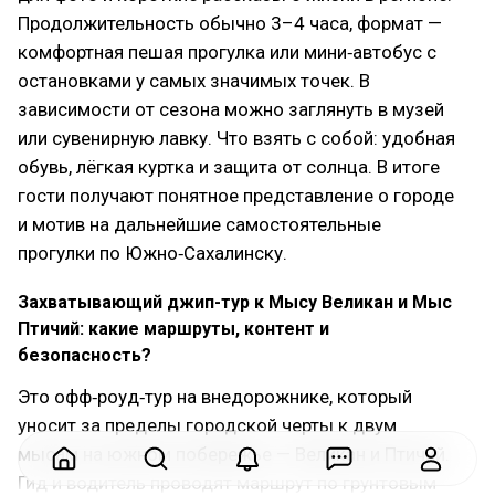
Продолжительность обычно 3–4 часа, формат —
комфортная пешая прогулка или мини‑автобус с
остановками у самых значимых точек. В
зависимости от сезона можно заглянуть в музей
или сувенирную лавку. Что взять с собой: удобная
обувь, лёгкая куртка и защита от солнца. В итоге
гости получают понятное представление о городе
и мотив на дальнейшие самостоятельные
прогулки по Южно‑Сахалинску.
Захватывающий джип-тур к Мысу Великан и Мыс
Птичий: какие маршруты, контент и
безопасность?
Это офф‑роуд‑тур на внедорожнике, который
уносит за пределы городской черты к двум
мысам на южном побережье — Великан и Птичий.
Гид и водитель проводят маршрут по грунтовым