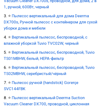
Vасuum Сlеаnеr DХ700s, проводной, для дома, 2 в
1, ручной, 600Вт, черный
3. ⭐
Пылесос вертикальный для дома Deerma
DX700s, Ручной пылесос с контейнером для сухой
уборки дома и мебели
4. ⭐
Вертикальный пылесос, беспроводной, с
влажной уборкой Tuvio TVC02W, черный
5. ⭐
Вертикальный пылесос, беспроводной, Tuvio
TS01MBHW, белый, HEPA-фильтр
6. ⭐
Вертикальный пылесос, беспроводной, Tuvio
TS02MBHW, серебристый/чёрный
7. ⭐
Пылесос ручной (handstick) Gorenje
SVC144FBK
8. ⭐
Пылесос вертикальный Deerma Suction
Vacuum Cleaner DX700, проводной, циклонная