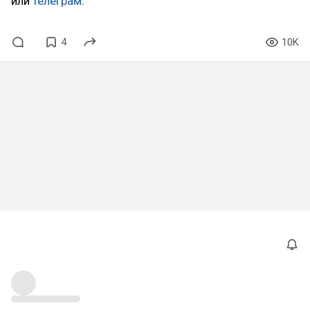
или
телеграм
.
4
10K