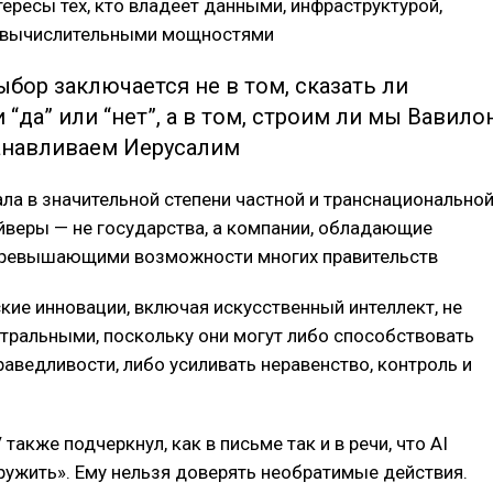
ересы тех, кто владеет данными, инфраструктурой,
 вычислительными мощностями
бор заключается не в том, сказать ли
 “да” или “нет”, а в том, строим ли мы Вавило
анавливаем Иерусалим
ала в значительной степени частной и транснациональной
йверы — не государства, а компании, обладающие
превышающими возможности многих правительств
кие инновации, включая искусственный интеллект, не
тральными, поскольку они могут либо способствовать
раведливости, либо усиливать неравенство, контроль и
 также подчеркнул, как в письме так и в речи, что AI
ружить». Ему нельзя доверять необратимые действия.