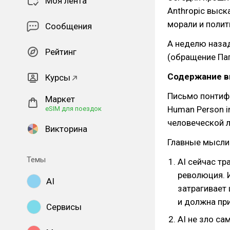
Моя лента
Anthropic выска
морали и полит
Сообщения
А неделю наза
Рейтинг
(обращение Пап
Содержание в
Курсы
Письмо понтифи
Маркет
Human Person in 
eSIM для поездок
человеческой л
Викторина
Главные мысли
Темы
AI сейчас т
революция. И
AI
затрагивает 
и должна при
Сервисы
AI не зло са