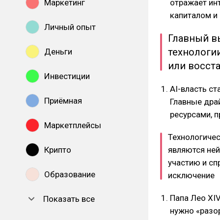
Маркетинг
отражает инт
капиталом и
Личный опыт
Главный вы
технологии
Деньги
или восст
Инвестиции
AI-власть ст
Приёмная
Главные дра
ресурсами, 
Маркетплейсы
Технологичес
Крипто
являются ней
участию и сп
Образование
исключение
Папа Лео XIV
Показать все
нужно «разо