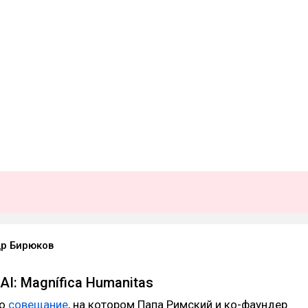
р Бирюков
AI: Magnífica Humanitas
ло
совещание
, на котором Папа Римский и ко-фаундер