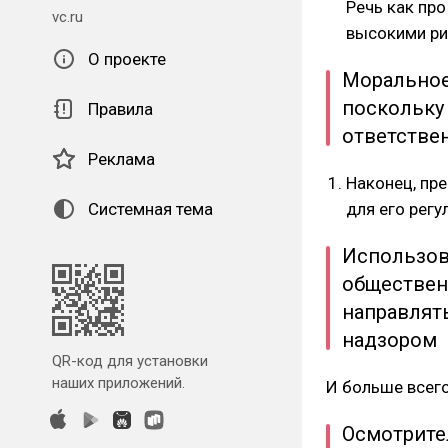
Речь как про
vc.ru
высокими ри
О проекте
Моральное
поскольку
Правила
ответствен
Реклама
Наконец, пре
Системная тема
для его регу
Использова
обществен
направлят
надзором
QR-код для установки
наших приложений.
И больше всего
Осмотрите