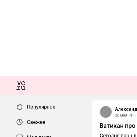
Популярное
Александ
26 мая
Свежее
Ватикан про 
Сегодня прош