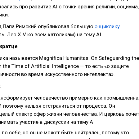
зались про развитие AI с точки зрения религии, социума,
ики.
д Папа Римский опубликовал большую
энциклику
ы Лео XIV ко всем католикам) на тему AI.
кратце
ка называется Magnifica Humanitas: On Safeguarding the
the Time of Artificial Intelligence — то есть «о защите
ичности во время искусственного интеллекта».
:
рансформирует человечество примерно как промышленна
 поэтому нельзя отстраниться от процесса. Он
целый спектр сфер жизни человечества. И церковь хоче
нимать участие в дискуссии на тему AI
м по себе, но он не может быть нейтрален, потому что