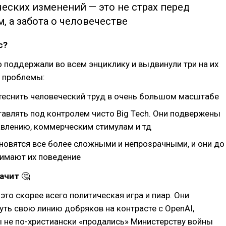
еских изменений — это не страх перед
, а забота о человечестве
c?
 поддержали во всем энциклику и выдвинули три на их
х проблемы:
теснить человеческий труд в очень большом масштабе
тавлять под контролем чисто Big Tech. Они подвержены
влению, коммерческим стимулам и тд
новятся все более сложными и непрозрачными, и они до
нимают их поведение
начит
🤔
это скорее всего политическая игра и пиар. Они
ть свою линию добряков на контрасте с OpenAI,
 не по-христиански «продались» Министерству войны