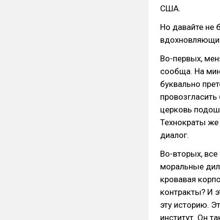
США.
Но давайте не 
вдохновляющи
Во-первых, мен
сообща. На ми
буквально прет
провозгласить 
церковь подошл
Технократы же 
диалог.
Во-вторых, все
моральные диле
кровавая корпо
контракты? И э
эту историю. Э
институт. Он т