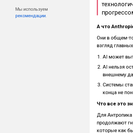
технологич
Мы используем
прогрессом
рекомендации.
А что Anthropi
Они в общем-то
взгляд главны
AI может вы
AI нельзя ос
внешнему да
Системы ста
конца не по
Что все это з
Для Антропика 
продолжают гну
которые как бы