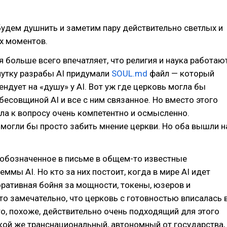
будем душнить и заметим пару действительно светлых и
х моментов.
я больше всего впечатляет, что религия и наука работаю
нутку разрабы AI придумали
SOUL.md
файл — который
ендует на «душу» у AI. Вот уж где церковь могла бы
бесовщиной AI и все с ним связанное. Но вместо этого
а к вопросу очень компетентно и осмысленно.
могли бы просто забить мнение церкви. Но оба вышли н
 обозначенное в письме в общем-то известные
ммы AI. Но кто за них постоит, когда в мире AI идет
ративная бойня за мощности, токены, юзеров и
то замечательно, что церковь с готовностью вписалась 
то, похоже, действительно очень подходящий для этого
акой же транснациональный, автономный от государства,