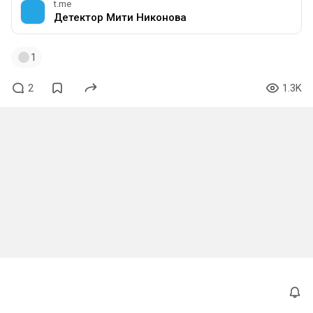
t.me
Детектор Мити Никонова
1
2
1.3K