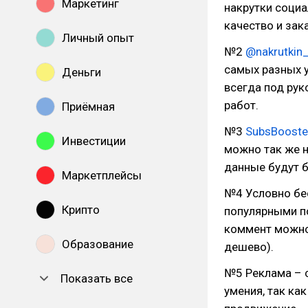
Маркетинг
накрутки социа
качество и зака
Личный опыт
№2
@nakrutkin
самых разных у
Деньги
всегда под рук
работ.
Приёмная
№3
SubsBooster
Инвестиции
можно так же н
данные будут 
Маркетплейсы
№4 Условно бес
Крипто
популярными по
коммент можно 
Образование
дешево).
№5 Реклама – 
Показать все
умения, так ка