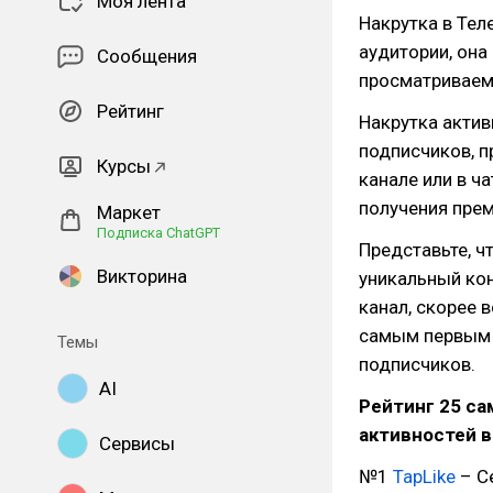
Моя лента
Накрутка в Тел
аудитории, она
Сообщения
просматривае
Рейтинг
Накрутка актив
подписчиков, п
Курсы
канале или в ч
получения пре
Маркет
Подписка ChatGPT
Представьте, ч
Викторина
уникальный кон
канал, скорее 
самым первым 
Темы
подписчиков.
AI
Рейтинг 25 са
активностей в
Сервисы
№1
TapLike
– С