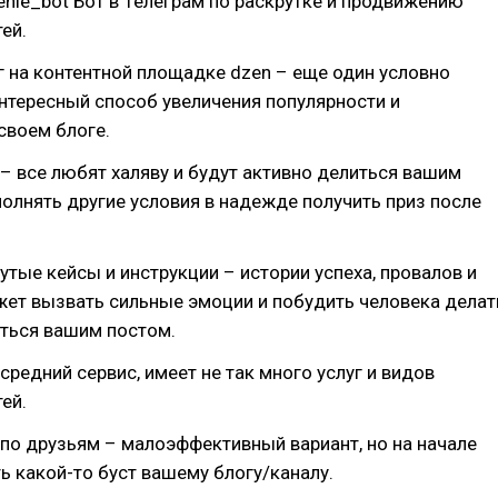
nie_bot Бот в Телеграм по раскрутке и продвижению
ей.
 на контентной площадке dzen – еще один условно
нтересный способ увеличения популярности и
своем блоге.
 все любят халяву и будут активно делиться вашим
олнять другие условия в надежде получить приз после
тые кейсы и инструкции – истории успеха, провалов и
ожет вызвать сильные эмоции и побудить человека делат
иться вашим постом.
 средний сервис, имеет не так много услуг и видов
ей.
по друзьям – малоэффективный вариант, но на начале
ь какой-то буст вашему блогу/каналу.