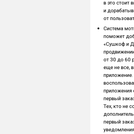
в это стоит
и дорабатыв
от пользоват
Система мот
поможет доб
«Сушкоф и Д
продвижении
от 30 до 60 
еще не все, 
приложение.
воспользоват
приложения 
первый заказ
Тех, кто не 
дополнитель
первый заказ
уведомления