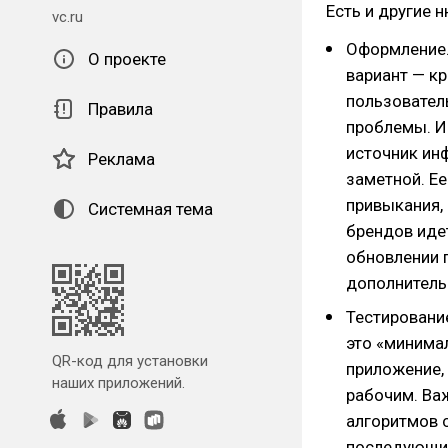
Есть и другие 
vc.ru
Оформление.
О проекте
вариант — кр
пользовател
Правила
проблемы. И
источник ин
Реклама
заметной. Е
привыкания, 
Системная тема
брендов иде
обновлении 
дополнительн
Тестирование
это «минима
QR-код для установки
приложение,
наших приложений.
рабочим. Важ
алгоритмов 
последующие