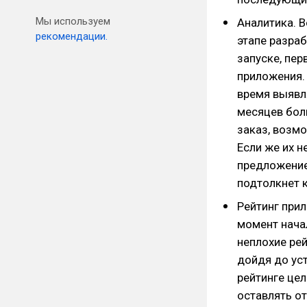
Мы используем
Аналитика. 
рекомендации.
этапе разраб
запуске, пер
приложения.
время выявля
месяцев бол
заказ, возм
Если же их н
предложение 
подтолкнет 
Рейтинг прил
момент нача
неплохие рей
дойдя до уст
рейтинге цел
оставлять от