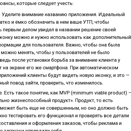
нюансы, которые следует учесть:
 Уделите внимание названию приложения. Идеальный
атко и ёмко обозначить в нем ваше УТП, чтобы
ь первым делом увидел в названии решение своей
конку можно и нужно использовать как дополнительный
формации для пользователя. Важно, чтобы она была
е можно менять, чтобы у пользователей не было
ведь после установки борьба за внимание клиента у
т на экране его же смартфона. При автоматическом
приложений клиенты будут видеть новую иконку, и это —
ый повод зайти, проверить, что изменилось.
. Есть такое понятие, как MVP (minimum viable product) 
льно жизнеспособный продукт». Продукт, то есть
 может быть еще не совершенным, но оно должно быть
но тестировать его функционал и проверять все детали
составления и оформления заказов, чтобы реклама и
 загрузки оправдали себя.