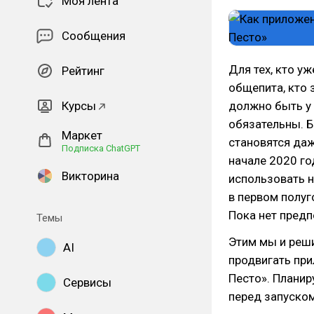
Моя лента
Сообщения
Для тех, кто у
Рейтинг
общепита, кто 
Курсы
должно быть у 
обязательны. Б
Маркет
становятся даж
Подписка ChatGPT
начале 2020 го
Викторина
использовать 
в первом полу
Пока нет предп
Темы
Этим мы и реш
AI
продвигать при
Песто». Планир
Сервисы
перед запуском