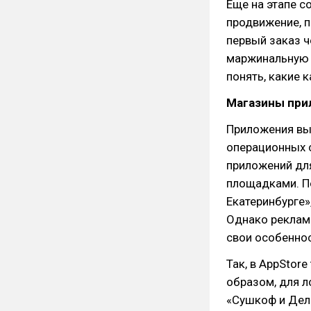
Еще на этапе с
продвижение, п
первый заказ ч
маржинальную с
понять, какие 
Магазины при
Приложения вып
операционных си
приложений для
площадками. По
Екатеринбурге»
Однако реклам
свои особеннос
Так, в AppStor
образом, для л
«Сушкоф и Дель