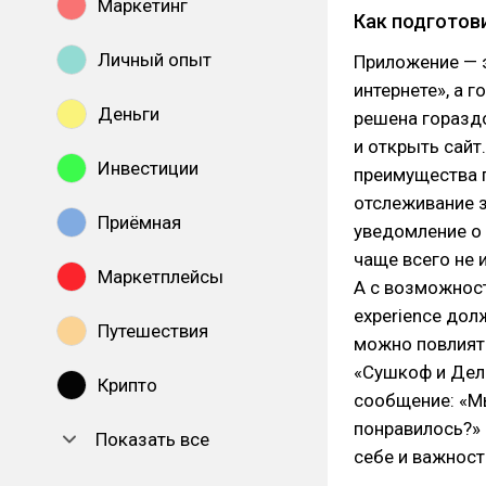
Маркетинг
Как подготов
Личный опыт
Приложение — э
интернете», а 
Деньги
решена горазд
и открыть сайт
Инвестиции
преимущества п
отслеживание з
Приёмная
уведомление о 
чаще всего не 
Маркетплейсы
А с возможност
experience дол
Путешествия
можно повлиять
«Сушкоф и Дель
Крипто
сообщение: «Мы
понравилось?» 
Показать все
себе и важност