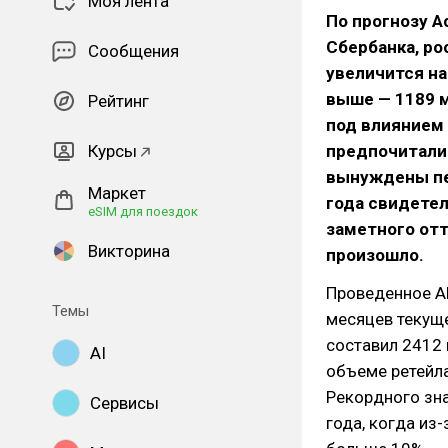
Моя лента
По прогнозу А
Сбербанка, ро
Сообщения
увеличится на
выше — 1189 м
Рейтинг
под влиянием 
Курсы
предпочитали
вынуждены пе
Маркет
года свидетел
eSIM для поездок
заметного отт
Викторина
произошло.
Проведенное АК
Темы
месяцев текуще
составил 2412 
AI
объеме ретейла
Рекордного зна
Сервисы
года, когда из