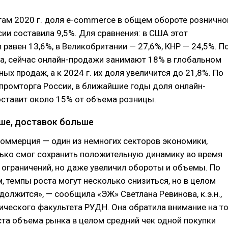
гам 2020 г. доля e-commerce в общем обороте рознично
сии составила 9,5%. Для сравнения: в США этот
 равен 13,6%, в Великобритании — 27,6%, КНР — 24,5%. П
ta, сейчас онлайн-продажи занимают 18% в глобальном
ых продаж, а к 2024 г. их доля увеличится до 21,8%. По
промторга России, в ближайшие годы доля онлайн-
оставит около 15% от объема розницы.
ше, доставок больше
оммерция — один из немногих секторов экономики,
лько смог сохранить положительную динамику во время
ограничений, но даже увеличил обороты и объемы. По
, темпы роста могут несколько снизиться, но в целом
должится», — сообщила «ЭЖ» Светлана Ревинова, к.э.н.,
ческого факультета РУДН. Она обратила внимание на то
ста объема рынка в целом средний чек одной покупки