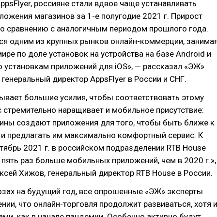
ppsFlyer, россияне стали вдвое чаще устанавливать
ожения магазинов за 1-е полугодие 2021 г. Прирост
по сравнению с аналогичным периодом прошлого года.
ся одним из крупных рынков онлайн-коммерции, занима
мире по доле установок на устройства на базе Android и
о установкам приложений для iOS», — рассказал «ЭЖ»
 генеральный директор AppsFlyer в России и СНГ.
ывает большие усилия, чтобы соответствовать этому
с стремительно наращивает и мобильное присутствие:
ины создают приложения для того, чтобы быть ближе к
 и предлагать им максимально комфортный сервис. К
нтябрь 2021 г. в российском подразделении RTB House
пять раз больше мобильных приложений, чем в 2020 г.»,
сей Хижов, генеральный директор RTB House в России.
озах на будущий год, все опрошенные «ЭЖ» эксперты
нии, что онлайн-торговля продолжит развиваться, хотя 
ами, как в начале пандемии. Особенно активно будут