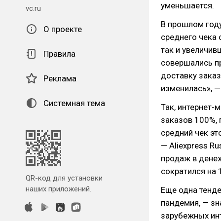
уменьшается.
vc.ru
В прошлом году
О проекте
среднего чека 
так и увеличив
Правила
совершались пр
доставку заказ
Реклама
изменилась», —
Системная тема
Так, интернет-
заказов 100%,
средний чек эт
— Aliexpress R
продаж в дене
сократился на 
QR-код для установки
наших приложений.
Еще одна тенде
пандемия, — зн
зарубежных инт