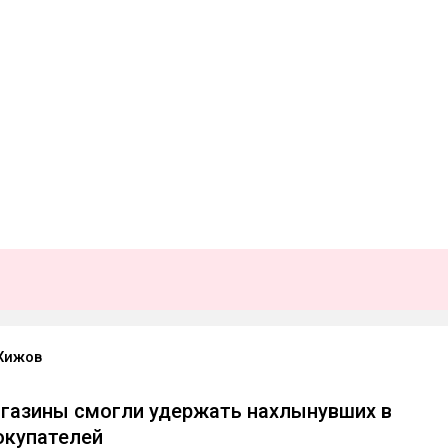
Хижов
газины смогли удержать нахлынувших в
окупателей