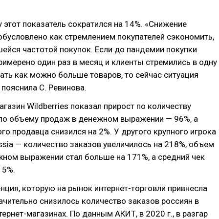
 этот показатель сократился на 14%. «Снижение
обусловлено как стремлением покупателей сэкономить,
шейся частотой покупок. Если до пандемии покупки
имерено один раз в месяц и клиенты стремились в одну
ать как можно больше товаров, то сейчас ситуация
 пояснила С. Ревинова.
магазин Wildberries показал прирост по количеству
 по объему продаж в денежном выражении — 96%, а
ого продавца снизился на 2%. У другого крупного игрока
ussia — количество заказов увеличилось на 218%, объем
жном выражении стал больше на 171%, а средний чек
15%.
нция, которую на рынок интернет-торговли привнесла
ачительно снизилось количество заказов россиян в
ернет-магазинах. По данным АКИТ, в 2020 г., в разгар