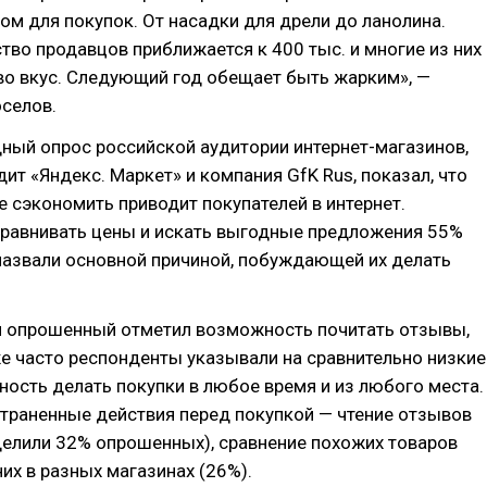
стом для покупок. От насадки для дрели до ланолина.
тво продавцов приближается к 400 тыс. и многие из них
во вкус. Следующий год обещает быть жарким», —
оселов.
дный опрос российской аудитории интернет-магазинов,
ит «Яндекс. Маркет» и компания GfK Rus, показал, что
 сэкономить приводит покупателей в интернет.
равнивать цены и искать выгодные предложения 55%
назвали основной причиной, побуждающей их делать
.
 опрошенный отметил возможность почитать отзывы,
е часто респонденты указывали на сравнительно низкие
ость делать покупки в любое время и из любого места.
траненные действия перед покупкой — чтение отзывов
делили 32% опрошенных), сравнение похожих товаров
них в разных магазинах (26%).