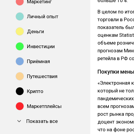
больше 10%.
Маркетинг
В целом по ито
Личный опыт
торговли в Рос
показатель был
Деньги
оценкам Statis
объеме розничн
Инвестиции
прогнозам Мин
ретейла в РФ с
Приёмная
Покупки мень
Путешествия
«Электронная к
который не то
Крипто
пандемических 
Маркетплейсы
всем прогнозам
рост рынка про
Показать все
доцент экономи
что на фоне ро