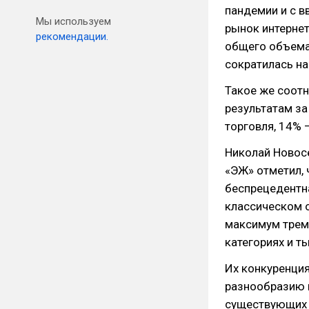
пандемии и с в
Мы используем
рынок интернет
рекомендации.
общего объема,
сократилась на
Такое же соотн
результатам за
торговля, 14% 
Николай Новосе
«ЭЖ» отметил, 
беспрецедентн
классическом 
максимум тремя
категориях и т
Их конкуренци
разнообразию п
существующих т