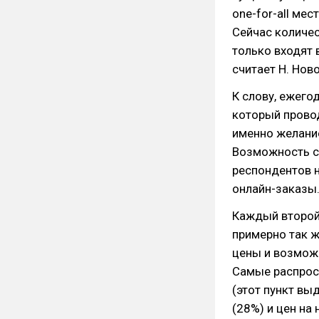
one-for-all ме
Сейчас количес
только входят 
считает Н. Нов
К слову, ежего
который провод
именно желание
Возможность с
респондентов 
онлайн-заказы
Каждый второй
примерно так ж
цены и возможн
Самые распрос
(этот пункт вы
(28%) и цен на 