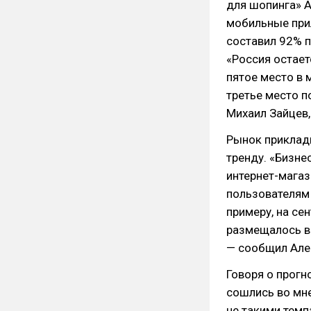
для шопинга» A
мобильные прил
составил 92% 
«Россия остает
пятое место в 
третье место п
Михаил Зайцев,
Рынок приклад
тренду. «Бизне
интернет-магаз
пользователям
примеру, на се
размещалось в 
— сообщил Алек
Говоря о прогн
сошлись во мне
не такими темп