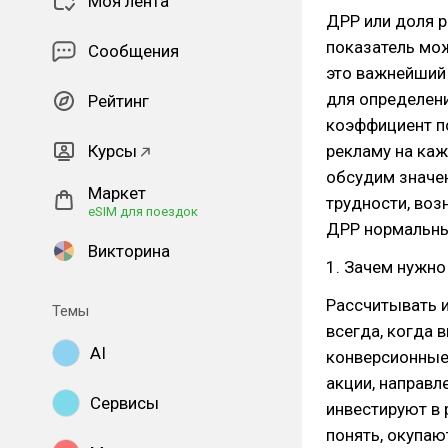
Моя лента
ДРР или доля р
показатель мож
Сообщения
это важнейший
для определен
Рейтинг
коэффициент по
Курсы
рекламу на каж
обсудим значен
Маркет
трудности, воз
eSIM для поездок
ДРР нормальным
Викторина
1. Зачем нужно
Рассчитывать 
Темы
всегда, когда 
AI
конверсионные
акции, направл
Сервисы
инвестируют в 
понять, окупаю