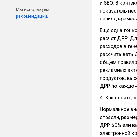
и SEO. В конте
Мы используем
показатель не
рекомендации.
период времени
Еще одна тонко
расчет ДРР. Д
расходов в теч
рассчитывать Д
общем правило 
рекламных актв
продуктов, вых
ДРР по каждом
4. Как понять, 
Нормальное зн
отрасли, разме
ДРР 60% или вы
электронной к