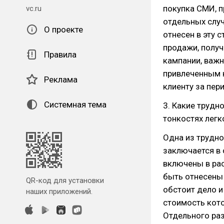
покупка СМИ, п
vc.ru
отдельных слу
О проекте
отнесен в эту 
продажи, получ
Правила
кампании, важн
привлеченным 
Реклама
клиенту за пер
Системная тема
3. Какие трудн
тонкостях легк
Одна из трудно
заключается в
включены в рас
быть отнесены 
QR-код для установки
обстоит дело 
наших приложений.
стоимость кото
Отдельного раз