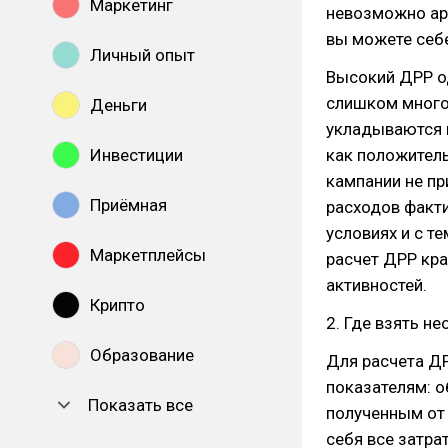
Маркетинг
невозможно ар
вы можете себ
Личный опыт
Высокий ДРР од
слишком много
Деньги
укладываются в
Инвестиции
как положитель
кампании не пр
Приёмная
расходов факти
условиях и с т
Маркетплейсы
расчет ДРР кра
активностей.
Крипто
2. Где взять н
Образование
Для расчета Д
показателям: 
Показать все
полученным от
себя все затра