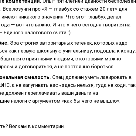
ые компетенции.
Опыт пятилетней давности бесполезен
. Все лозунги про «Я — главбух со стажем 20 лет» для
е имеют никакого значения. Что этот главбух делал
ода — вот что важно. И что у него сегодня творится на
— Единого налогового счета :)
бие.
Эра строгих авторитарных тетенек, которых надо
ся как первую школьную учительницу, подошла к концу.
общаться с приятными людьми, с которыми можно
росы и договориться, а не постоянно бороться.
ональная смелость.
Спец должен уметь лавировать в
НС, а не запугивать вас «здесь нельзя, туда не ходи, так
 не должен переплачивать ваши деньги на
ие налоги с аргументом «как бы чего не вышло».
ть? Велкам в комментарии.