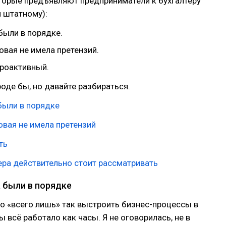
торые предъявляют предприниматели к бухгалтеру
и штатному):
были в порядке.
овая не имела претензий.
роактивный.
роде бы, но давайте разбираться.
были в порядке
овая не имела претензий
ть
ера действительно стоит рассматривать
а были в порядке
о «всего лишь» так выстроить бизнес-процессы в
ы всё работало как часы. Я не оговорилась, не в