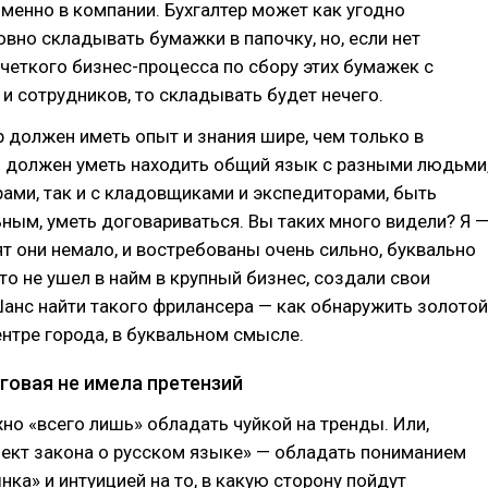
 именно в компании. Бухгалтер может как угодно
овно складывать бумажки в папочку, но, если нет
четкого бизнес-процесса по сбору этих бумажек с
и сотрудников, то складывать будет нечего.
р должен иметь опыт и знания шире, чем только в
н должен уметь находить общий язык с разными людьми
ами, так и с кладовщиками и экспедиторами, быть
ым, уметь договариваться. Вы таких много видели? Я 
ят они немало, и востребованы очень сильно, буквально
кто не ушел в найм в крупный бизнес, создали свои
анс найти такого фрилансера — как обнаружить золотой
нтре города, в буквальном смысле.
говая не имела претензий
жно «всего лишь» обладать чуйкой на тренды. Или,
ект закона о русском языке» — обладать пониманием
нка» и интуицией на то, в какую сторону пойдут