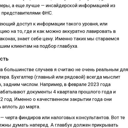
еры, а еще лучше — инсайдерской информацией из
с представителями ФНС.
еющий доступ к информации такого уровня, или
ию на то, где и как можно аккуратно лавировать в
конах, знает себе цену. Именно таких мы стараемся
ашим клиентам на подбор главбуха.
ость
в большинстве случаев я считаю не очень реальным для
тера. Бухгалтер (главный или рядовой) всегда мыслит
, задним числом. Например, в феврале 2023 года
рабатывают документы 4 квартала прошлого года и
 год. Именно о качественном закрытии года они
 вплоть до марта.
— черта финдиров или налоговых консультантов. Вот те
лжны думать наперед. А главбух должен прикрывать