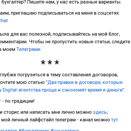
бухгалтер? Пишите нам, у нас есть разные варианты.
аем, приглашаю подписываться на меня в соцсетях:
Chat
была для вас полезной, подписывайтесь на мой блог,
омментарии. Чтобы не пропустить новые статьи, следите
 в моем
Телеграме
.
 глубже погрузиться в тему составления договоров,
рочтите мою статью
"Две правки в договоре, которые
 Digital-агентства проще и сэкономят время и деньги".
 - по традиции!
и сторис или написать мне лично можно
здесь
;
 мой личный лайфстайл телеграм - канал можно
тут
.
хгалтер
#бухгалтерия
#консалтинг