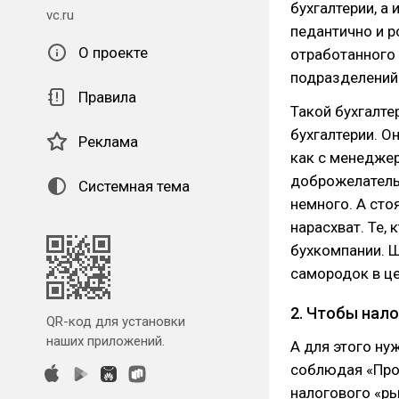
бухгалтерии, а
vc.ru
педантично и р
О проекте
отработанного 
подразделений 
Правила
Такой бухгалте
бухгалтерии. О
Реклама
как с менеджер
доброжелательн
Системная тема
немного. А сто
нарасхват. Те, 
бухкомпании. Ш
самородок в це
2. Чтобы нало
QR-код для установки
наших приложений.
А для этого ну
соблюдая «Про
налогового «ры