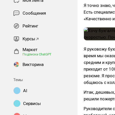
Моя лента
Я точно знаю, 
Есть специалис
Сообщения
«Качественно и
Рейтинг
Курсы
Я руковожу бух
Маркет
Подписка ChatGPT
время мы оказы
средним и кру
Викторина
приходит от 10
резюме. Я прос
Темы
общаюсь с кол
AI
Итак, дешевых,
решили пожертв
Сервисы
Руководители 