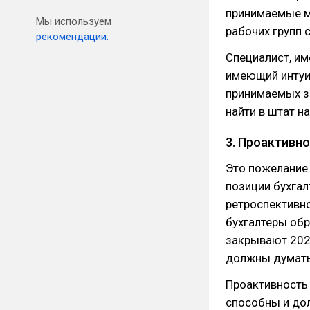
принимаемые м
Мы используем
рабочих групп 
рекомендации.
Специалист, им
имеющий интуиц
принимаемых за
найти в штат н
3. Проактивн
Это пожелание 
позиции бухгал
ретроспективно
бухгалтеры об
закрывают 2022
должны думать
Проактивность 
способны и до