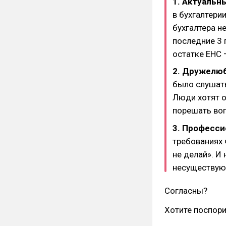
1.
Актуальн
в бухгалтерии
бухгалтера н
последние 3 г
остатке ЕНС 
2. Дружелю
было слушать
Люди хотят 
порешать воп
3. Професси
требованиях Ф
не делай». И
несуществующ
Согласны?
Хотите поспори