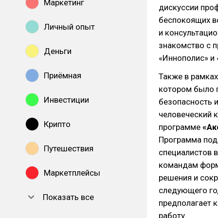
Маркетинг
дискуссии про
беспокоящих в
Личный опыт
и консультацио
знакомство с 
Деньги
«Иннополис» и 
Приёмная
Также в рамка
котором было п
Инвестиции
безопасность и
человеческий к
Крипто
программе
«Ак
Программа под 
Путешествия
специалистов 
командам форм
Маркетплейсы
решения и сок
следующего год
Показать все
предполагает к
работу.