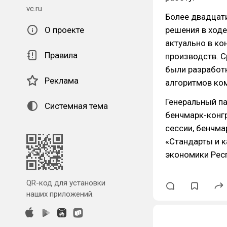
vc.ru
Более двадцат
О проекте
решения в ход
актуально в к
Правила
производств. 
были разработк
Реклама
алгоритмов ко
Генеральный па
Системная тема
бенчмарк-конгр
сессии, бенчма
«Стандарты и 
экономики Респ
QR-код для установки
наших приложений.