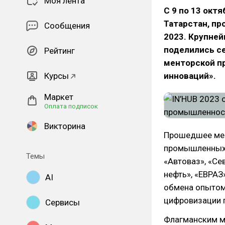
Моя лента
С 9 по 13 окт
Татарстан, пр
Сообщения
2023. Крупне
поделились се
Рейтинг
менторской п
Курсы
инноваций».
Маркет
Оплата подписок
Викторина
Прошедшее мер
промышленных к
Темы
«Автоваз», «Се
нефть», «ЕВРАЗ
AI
обмена опытом
цифровизации п
Сервисы
Флагманским м