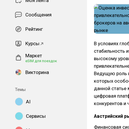
Моя лента
Сообщения
Рейтинг
Курсы
В условиях гло
стабильность и
Маркет
высокому уровн
eSIM для поездок
привлекательне
Викторина
Ведущую роль в
которых особо
данной статье 
Темы
цифровая плат
AI
конкурентов и 
Сервисы
Австрийский р
Финансовая си