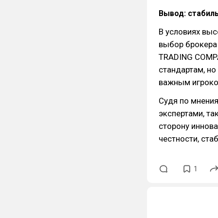
Вывод: стабил
В условиях выс
выбор брокера
TRADING COMPA
стандартам, но
важным игроко
Судя по мнени
экспертами, та
сторону иннова
честности, ста
1