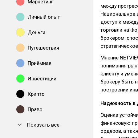
Маркетинг
между прогрес
Национальное з
Личный опыт
доступ к межд
торговли на Фо
Деньги
брокером, спо
стратегическо
Путешествия
Мнение NETVIE
Приёмная
понимания рын
клиенту и умен
Инвестиции
брокеру быть н
построении инв
Крипто
Надежность в 
Право
Оценка устойч
финансовую пр
Показать все
ордеров, а так