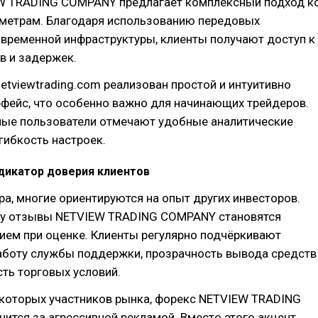
W TRADING COMPANY предлагает комплексный подход к
аметрам. Благодаря использованию передовых
овременной инфраструктуры, клиенты получают доступ к
в и задержек.
etviewtrading.com реализован простой и интуитивно
фейс, что особенно важно для начинающих трейдеров.
ные пользователи отмечают удобные аналитические
гибкость настроек.
дикатор доверия клиентов
а, многие ориентируются на опыт других инвесторов.
у отзывы NETVIEW TRADING COMPANY становятся
ием при оценке. Клиенты регулярно подчёркивают
аботу службы поддержки, прозрачность вывода средств
ть торговых условий.
екоторых участников рынка, форекс NETVIEW TRADING
ится за агрессивной рекламой. Вместо этого акцент