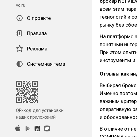
брокер NETVIE
vc.ru
всем этим пар
технологий и с
О проекте
рынку без сбое
Правила
На платформе n
понятный интер
Реклама
При этом опыт
инструменты и 
Системная тема
Отзывы как ин
Выбирая брокер
Именно поэтом
важным критер
оперативную р
QR-код для установки
и обоснованнос
наших приложений.
В отличие от н
COMPANY не гон