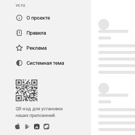
vc.ru
О проекте
Правила
Реклама
Системная тема
QR-код для установки
наших приложений.