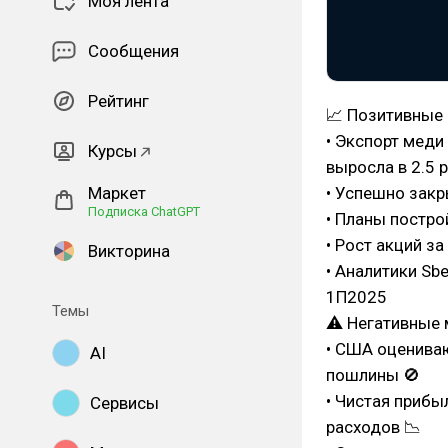
Моя лента
Сообщения
Рейтинг
📈 Позитивные
• Экспорт меди 
Курсы
выросла в 2.5 р
• Успешно закр
Маркет
Подписка ChatGPT
• Планы постро
• Рост акций з
Викторина
• Аналитики Sb
1П2025
Темы
⚠ Негативные 
• США оценива
AI
пошлины 🚫
• Чистая прибы
Сервисы
расходов 📉