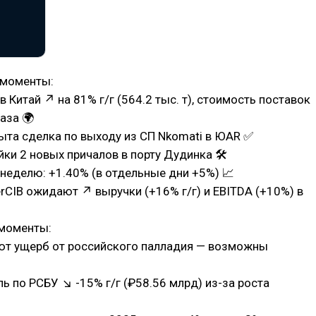
 моменты:
в Китай ↗ на 81% г/г (564.2 тыс. т), стоимость поставок
аза 🌍
ыта сделка по выходу из СП Nkomati в ЮАR ✅
йки 2 новых причалов в порту Дудинка 🛠
а неделю: +1.40% (в отдельные дни +5%) 📈
erCIB ожидают ↗ выручки (+16% г/г) и EBITDA (+10%) в
моменты:
ют ущерб от российского палладия — возможны
ль по РСБУ ↘ -15% г/г (₽58.56 млрд) из-за роста