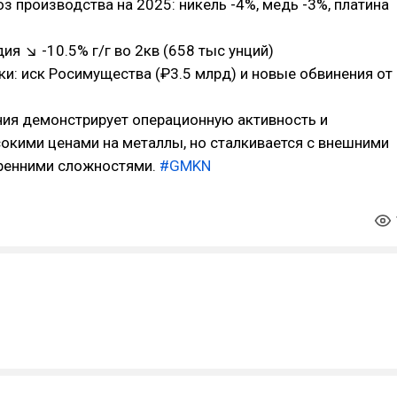
оз производства на 2025: никель -4%, медь -3%, платина
ия ↘ -10.5% г/г во 2кв (658 тыс унций)
ки: иск Росимущества (₽3.5 млрд) и новые обвинения от
ния демонстрирует операционную активность и
окими ценами на металлы, но сталкивается с внешними
тренними сложностями.
#GMKN