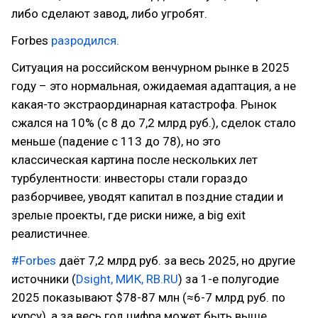
либо сделают завод, либо угробят.
Forbes
разродился.
Ситуация на российском венчурном рынке в 2025
году – это нормальная, ожидаемая адаптация, а не
какая-то экстраординарная катастрофа. Рынок
сжался на 10% (с 8 до 7,2 млрд руб.), сделок стало
меньше (падение с 113 до 78), но это
классическая картина после нескольких лет
турбулентности: инвесторы стали гораздо
разборчивее, уводят капитал в поздние стадии и
зрелые проекты, где риски ниже, а big exit
реалистичнее.
#Forbes
даёт 7,2 млрд руб. за весь 2025, но другие
источники (
Dsight,
МИК,
RB.RU
) за 1-е полугодие
2025 показывают $78-87 млн (≈6-7 млрд руб. по
курсу), а за весь год цифра может быть выше.