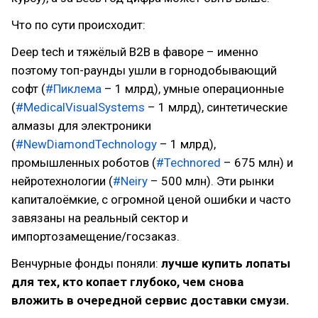
Что по сути происходит:
Deep tech и тяжёлый B2B в фаворе – именно
поэтому топ-раунды ушли в горнодобывающий
софт (
#Пиклема
– 1 млрд), умные операционные
(
#MedicalVisualSystems
– 1 млрд), синтетические
алмазы для электроники
(
#NewDiamondTechnology
– 1 млрд),
промышленных роботов (
#Technored
– 675 млн) и
нейротехнологии (
#Neiry
– 500 млн). Эти рынки
капиталоёмкие, с огромной ценой ошибки и часто
завязаны на реальный сектор и
импортозамещение/госзаказ.
Венчурные фонды поняли:
лучше купить лопаты
для тех, кто копает глубоко, чем снова
вложить в очередной сервис доставки смузи.