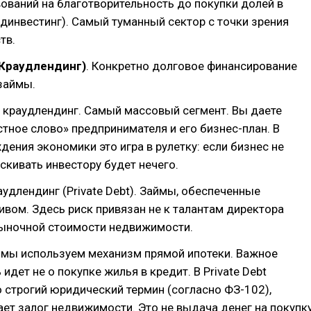
вований на благотворительность до покупки долей в
удинвестинг). Самый туманный сектор с точки зрения
тв.
(Краудлендинг)
. Конкретно долговое финансирование
займы.
 краудлендинг. Самый массовый сегмент. Вы даете
стное слово» предпринимателя и его бизнес-план. В
дения экономики это игра в рулетку: если бизнес не
скивать инвестору будет нечего.
аудлендинг (Private Debt). Займы, обеспеченные
вом. Здесь риск привязан не к талантам директора
рыночной стоимости недвижимости.
 мы используем механизм прямой ипотеки. Важное
 идет не о покупке жилья в кредит. В Private Debt
о строгий юридический термин (согласно ФЗ-102),
ет залог недвижимости. Это не выдача денег на покупк