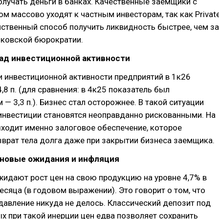
лучать деньги в банках. Качественные заемщики с
м массово уходят к частным инвесторам, так как Privat
нственный способ получить ликвидность быстрее, чем за
нковской бюрократии.
пад инвестиционной активности
 инвестиционной активности предприятий в 1к26
,8 п. (для сравнения: в 4к25 показатель был
— 3,3 п.). Бизнес стал осторожнее. В такой ситуации
инвестиции становятся неоправданно рискованными. На
ходит именно залоговое обеспечение, которое
зврат тела долга даже при закрытии бизнеса заемщика.
еновые ожидания и инфляция
идают рост цен на свою продукцию на уровне 4,7% в
сяца (в годовом выражении). Это говорит о том, что
авление никуда не делось. Классический депозит под
 при такой инерции цен едва позволяет сохранить