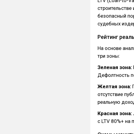
LTV (Loan-to-V
строительстве
безопасный пор
судебных изде
Рейтинг реаль
На основе анал
три зоны:
Зеленая зона:
Дефолтность п
Желтая зона:
П
отсутствие пуб
реальную дохо
Красная зона:
с LTV 80%+ на