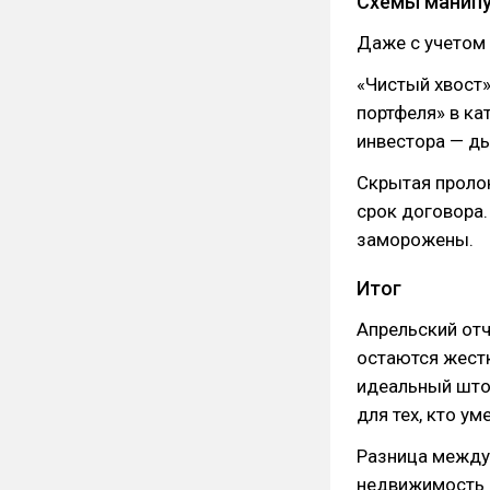
Схемы манипу
Даже с учетом 
«Чистый хвост»
портфеля» в ка
инвестора — ды
Скрытая пролон
срок договора.
заморожены.
Итог
Апрельский отч
остаются жестк
идеальный што
для тех, кто ум
Разница между 
недвижимость —