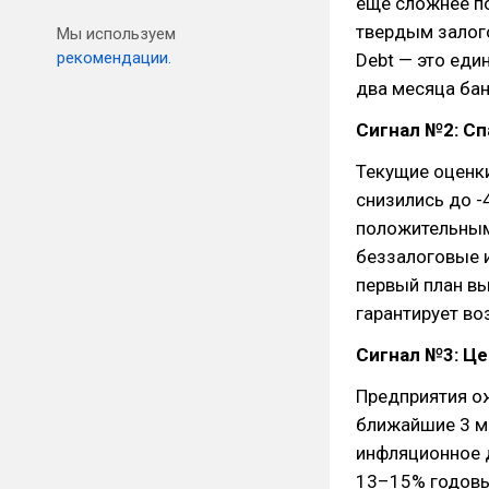
еще сложнее по
твердым залого
Мы используем
рекомендации.
Debt — это еди
два месяца ба
Сигнал №2: С
Текущие оценки
снизились до -4
положительным 
беззалоговые 
первый план вы
гарантирует во
Сигнал №3: Ц
Предприятия ож
ближайшие 3 ме
инфляционное д
13–15% годовых