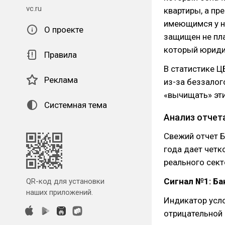
vc.ru
квартиры, а пр
имеющимся у н
О проекте
защищен не пл
который юридич
Правила
В статистике Ц
Реклама
из-за беззалог
«вычищать» эт
Системная тема
Анализ отчета
Свежий отчет Б
года дает четк
реального сект
Сигнал №1: Ба
QR-код для установки
наших приложений.
Индикатор усло
отрицательной з