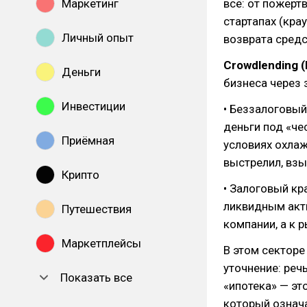
Маркетинг
всё: от пожерт
стартапах (кра
Личный опыт
возврата средс
Crowdlending 
Деньги
бизнеса через 
Инвестиции
• Беззалоговый
деньги под «че
Приёмная
условиях охлаж
выстрелил, взы
Крипто
• Залоговый кр
ликвидным акти
Путешествия
компании, а к 
Маркетплейсы
В этом секторе
уточнение: речь
Показать все
«ипотека» — эт
который означа