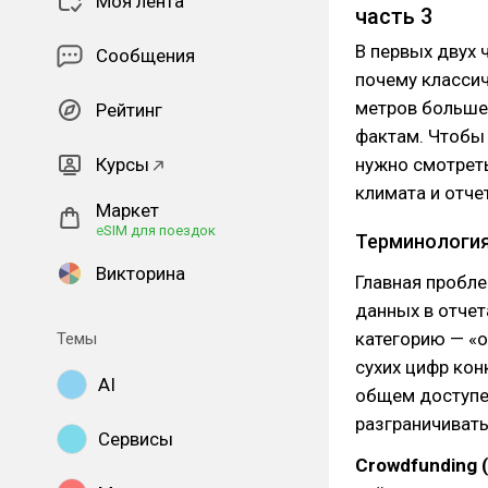
Моя лента
часть 3
В первых двух 
Сообщения
почему классич
метров больше 
Рейтинг
фактам. Чтобы 
Курсы
нужно смотреть
климата и отче
Маркет
eSIM для поездок
Терминология:
Викторина
Главная пробле
данных в отчет
категорию — «о
Темы
сухих цифр кон
AI
общем доступе 
разграничивать
Сервисы
Crowdfunding 