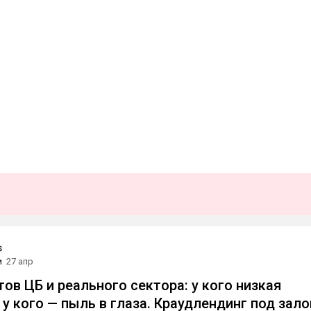
s
и
27 апр
ов ЦБ и реального сектора: у кого низкая
 у кого — пыль в глаза. Краудлендинг под зало