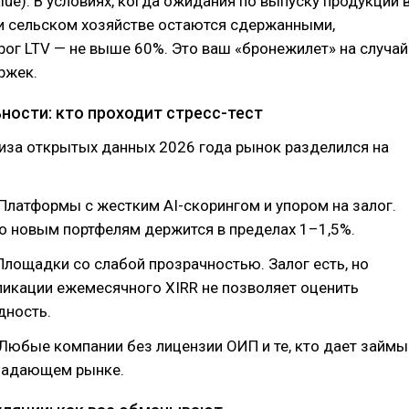
alue). В условиях, когда ожидания по выпуску продукции 
 и сельском хозяйстве остаются сдержанными,
ог LTV — не выше 60%. Это ваш «бронежилет» на случай
ржек.
ности: кто проходит стресс-тест
иза открытых данных 2026 года рынок разделился на
Платформы с жестким AI-скорингом и упором на залог.
о новым портфелям держится в пределах 1–1,5%.
лощадки со слабой прозрачностью. Залог есть, но
ликации ежемесячного XIRR не позволяет оценить
дность.
Любые компании без лицензии ОИП и те, кто дает займы
 падающем рынке.