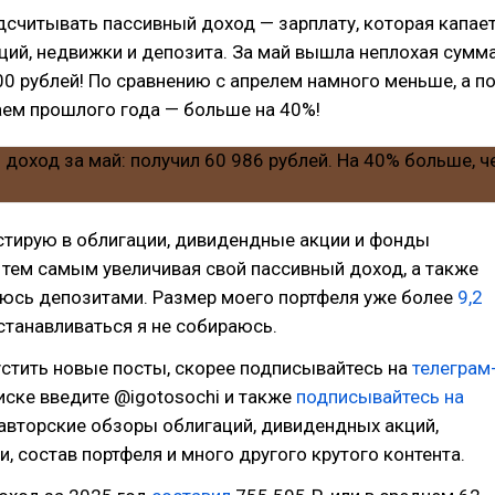
считывать пассивный доход — зарплату, которая капае
аций, недвижки и депозита. За май вышла неплохая сумм
0 рублей! По сравнению с апрелем намного меньше, а п
аем прошлого года — больше на 40%!
стирую в облигации, дивидендные акции и фонды
тем самым увеличивая свой пассивный доход, а также
уюсь депозитами. Размер моего портфеля уже более
9,2
останавливаться я не собираюсь.
стить новые посты, скорее подписывайтесь на
телеграм
иске введите @igotosochi и также
подписывайтесь на
 авторские обзоры облигаций, дивидендных акций,
и, состав портфеля и много другого крутого контента.