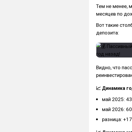
Тем не менее, 
месяцев по дох
Вот такие стол
депозита:
Видно, что пас
реинвестирован
📈 Динамика го
май 2025: 43
май 2026: 60
разница: +17