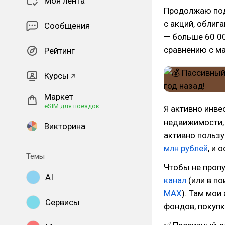
Моя лента
Продолжаю под
с акций, облиг
Сообщения
— больше 60 00
сравнению с м
Рейтинг
Курсы
Маркет
eSIM для поездок
Я активно инве
недвижимости, 
Викторина
активно польз
млн рублей
, и 
Темы
Чтобы не пропу
AI
канал
(или в по
MAX
). Там мои
Сервисы
фондов, покупк