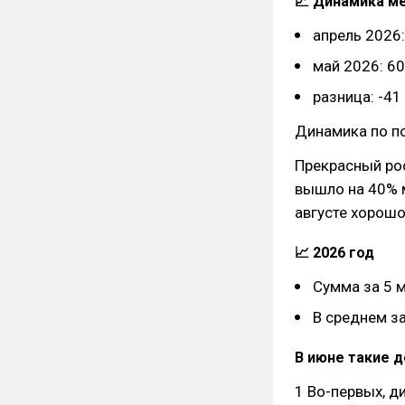
📈 Динамика м
апрель 2026:
май 2026: 60
разница: -41
Динамика по п
Прекрасный рос
вышло на 40% 
августе хорошо
📈 2026 год
Сумма за 5 м
В среднем за
В июне такие д
1 Во-первых, д