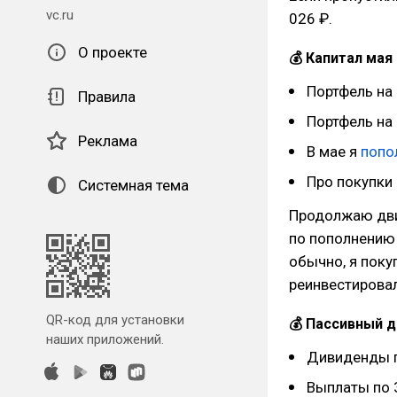
vc.ru
026 ₽.
О проекте
💰 Капитал мая
Портфель на 
Правила
Портфель на 
Реклама
В мае я
попо
Про покупки
Системная тема
Продолжаю дви
по пополнению 1
обычно, я поку
реинвестировал
QR-код для установки
💰 Пассивный 
наших приложений.
Дивиденды п
Выплаты по 