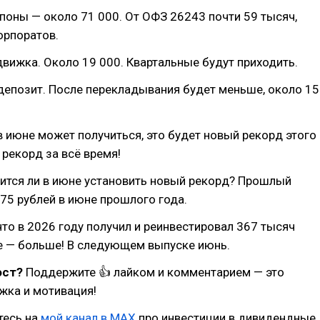
упоны — около 71 000. От ОФЗ 26243 почти 59 тысяч,
орпоратов.
едвижка. Около 19 000. Квартальные будут приходить.
депозит. После перекладывания будет меньше, около 15
в июне может получиться, это будет новый рекорд этого
 рекорд за всё время!
ится ли в июне установить новый рекорд? Прошлый
75 рублей в июне прошлого года.
что в 2026 году получил и реинвестировал 367 тысяч
е — больше! В следующем выпуске июнь.
ост?
Поддержите 👍 лайком и комментарием — это
жка и мотивация!
тесь на
мой канал в MAX
про инвестиции в дивидендные