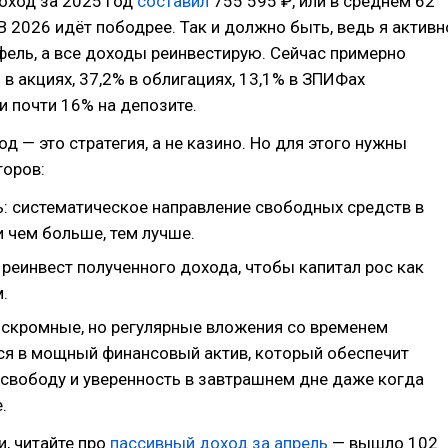
оход за 2025 год
составил
755 595 ₽, или в среднем 62
 В 2026 идёт пободрее. Так и должно быть, ведь я активн
ель, а все доходы реинвестирую. Сейчас примерно
 в акциях, 37,2% в облигациях, 13,1% в ЗПИФах
 почти 16% на депозите.
д — это стратегия, а не казино. Но для этого нужны
торов:
ь: систематическое направление свободных средств в
и чем больше, тем лучше.
реинвест полученного дохода, чтобы капитал рос как
.
 скромные, но регулярные вложения со временем
я в мощный финансовый актив, который обеспечит
свободу и уверенность в завтрашнем дне даже когда
.
и, читайте про
пассивный доход за апрель
— вышло 102