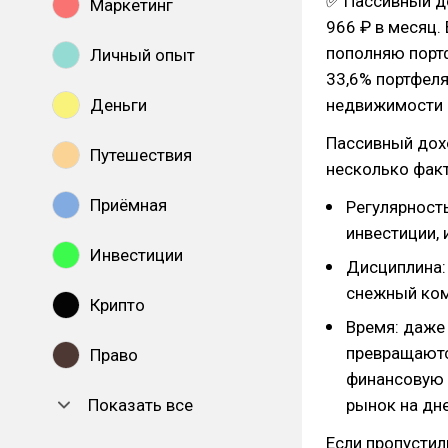
✅ Пассивный д
Маркетинг
966 ₽ в месяц.
пополняю портф
Личный опыт
33,6% портфеля
Деньги
недвижимости и
Пассивный дохо
Путешествия
несколько фак
Приёмная
Регулярност
инвестиции, 
Инвестиции
Дисциплина: 
снежный ком
Крипто
Время: даже
превращаютс
Право
финансовую 
Показать все
рынок на дне
Если пропустил