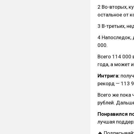
2 Во-вторых, к
остальное от к
3 В-третьих, н
4 Напоследок, 
000.
Всего 114 000 
года, а может и
Интрига:
получ
рекорд — 113 9
Всего же пока 
рублей. Дальш
Понравился п
лучшая поддер
🔥 Подписывай