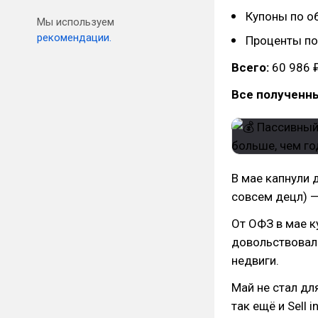
Купоны по о
Мы используем
рекомендации.
Проценты по
Всего:
60 986 
Все полученн
В мае капнули 
совсем децл) — 
От ОФЗ в мае к
довольствовалс
недвиги.
Май не стал дл
так ещё и Sell 