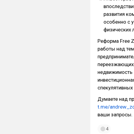
впоследстви
развития ко
особенно с 
физических 
Реформа Free Z
работы над те
предпринимател
переезжающих в
недвижимость —
инвестиционная
спекулятивных 
Думаете над п
t.me/andrew_zo
ваши запросы.
4