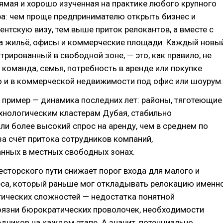
ямая и хорошо изученная на практике любого крупного
ра: чем проще предпринимателю открыть бизнес и
ентскую визу, тем выше приток релокантов, а вместе с
на жильё, офисы и коммерческие площади. Каждый новы
стрированный в свободной зоне, — это, как правило, не
а команда, семья, потребность в аренде или покупке
о и в коммерческой недвижимости под офис или шоурум.
 пример — динамика последних лет: районы, тяготеющие
хнологическим кластерам Дубая, стабильно
и более высокий спрос на аренду, чем в среднем по
за счёт притока сотрудников компаний,
анных в местных свободных зонах.
сторского пути снижает порог входа для малого и
еса, который раньше мог откладывать релокацию именн
тических сложностей — недостатка понятной
оязни бюрократических проволочек, необходимости
дников на каждом этапе. А значит, потенциально