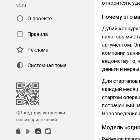
относится к уд
vc.ru
Почему это в
О проекте
Дубай конкурир
Правила
налоговыми ст
аргументом. Он
Реклама
компании заним
ведомству то, 
Системная тема
деньги и нервы
Для стартапов 
каждый месяц 
стартом операц
потраченный на
QR-код для установки
Нововведения н
наших приложений.
Модель «одно
Redesign inves