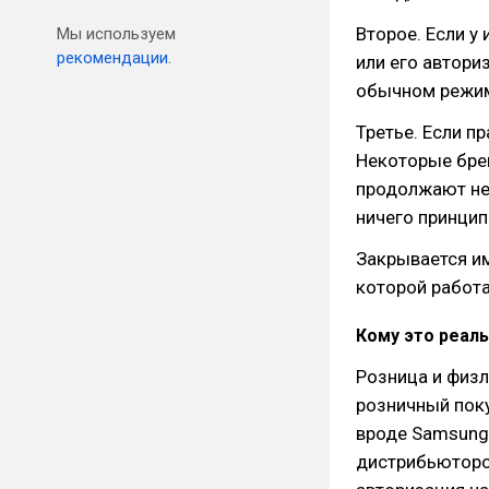
Второе. Если у
Мы используем
рекомендации.
или его автор
обычном режим
Третье. Если п
Некоторые бре
продолжают нег
ничего принцип
Закрывается им
которой работ
Кому это реал
Розница и физл
розничный поку
вроде Samsung,
дистрибьюторов