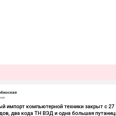
юбинская
юня
й импорт компьютерной техники закрыт с 27
ндов, два кода ТН ВЭД и одна большая путаниц