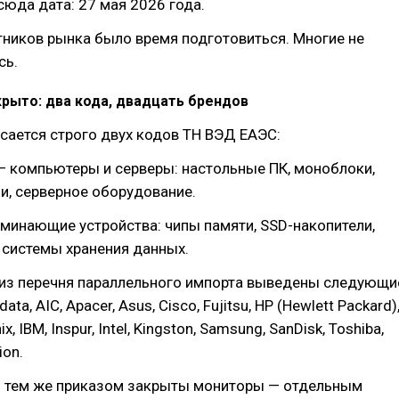
сюда дата: 27 мая 2026 года.
тников рынка было время подготовиться. Многие не
сь.
крыто: два кода, двадцать брендов
сается строго двух кодов ТН ВЭД ЕАЭС:
— компьютеры и серверы: настольные ПК, моноблоки,
и, серверное оборудование.
минающие устройства: чипы памяти, SSD-накопители,
 системы хранения данных.
 из перечня параллельного импорта выведены следующи
ata, AIC, Apacer, Asus, Cisco, Fujitsu, HP (Hewlett Packard)
nix, IBM, Inspur, Intel, Kingston, Samsung, SanDisk, Toshiba,
ion.
 тем же приказом закрыты мониторы — отдельным