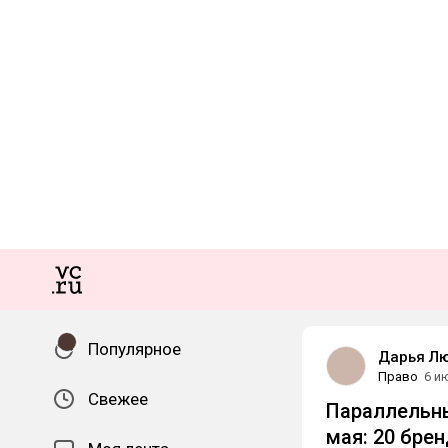
Популярное
Дарья Л
Право
6 и
Свежее
Параллельны
мая: 20 бре