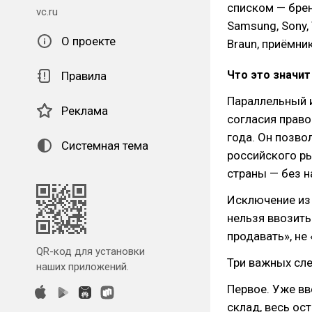
списком — бренд
vc.ru
Samsung, Sony,
О проекте
Braun, приёмник
Что это значит
Правила
Параллельный и
Реклама
согласия прав
года. Он позво
Системная тема
российского ры
страны — без н
Исключение из 
нельзя ввозить
продавать», не
QR-код для установки
Три важных сле
наших приложений.
Первое. Уже вв
склад, весь ос