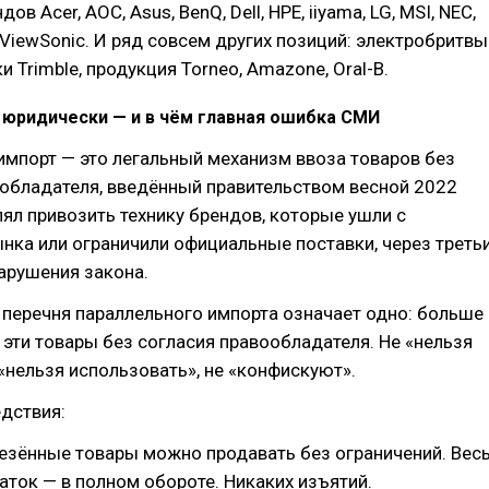
ов Acer, AOC, Asus, BenQ, Dell, HPE, iiyama, LG, MSI, NEC,
 ViewSonic. И ряд совсем других позиций: электробритвы
и Trimble, продукция Torneo, Amazone, Oral-B.
 юридически — и в чём главная ошибка СМИ
мпорт — это легальный механизм ввоза товаров без
ообладателя, введённый правительством весной 2022
лял привозить технику брендов, которые ушли с
нка или ограничили официальные поставки, через треть
арушения закона.
перечня параллельного импорта означает одно: больше
 эти товары без согласия правообладателя. Не «нельзя
 «нельзя использовать», не «конфискуют».
дствия:
езённые товары можно продавать без ограничений. Вес
таток — в полном обороте. Никаких изъятий.