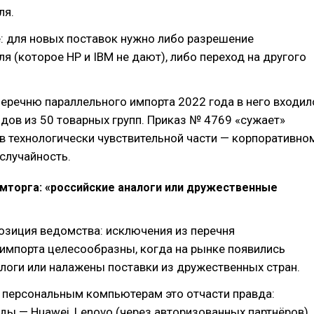
ля.
: для новых поставок нужно либо разрешение
я (которое HP и IBM не дают), либо переход на другого
еречню параллельного импорта 2022 года в него входил
дов из 50 товарных групп. Приказ № 4769 «сужает»
в технологически чувствительной части — корпоративно
 случайность.
мторга: «российские аналоги или дружественные
озиция ведомства: исключения из перечня
импорта целесообразны, когда на рынке появились
логи или налажены поставки из дружественных стран.
 персональным компьютерам это отчасти правда:
ды — Huawei, Lenovo (через авторизованных партнёров),