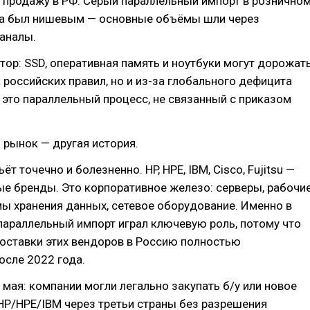
 продажу в РФ. Серый параллельный импорт в рознично
да был нишевым — основные объёмы шли через
аналы.
ор: SSD, оперативная память и ноутбуки могут дорожат
а российских правил, но и из-за глобального дефицита
это параллельный процесс, не связанный с приказом
рынок — другая история.
ёт точечно и болезненно. HP, HPE, IBM, Cisco, Fujitsu —
ые бренды. Это корпоративное железо: серверы, рабочи
мы хранения данных, сетевое оборудование. Именно в
параллельный импорт играл ключевую роль, потому что
оставки этих вендоров в Россию полностью
осле 2022 года.
 мая: компании могли легально закупать б/у или новое
HP/HPE/IBM через третьи страны без разрешения