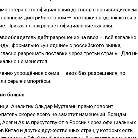
 импортёра есть официальный договор с производителем
изованным дистрибьютором — поставки продолжаются в
е. Приказ не закрывает официальные каналы.
равообладатель даёт разрешение на ввоз — всё легально.
нды, формально «ушедшие» с российского рынка,
ласно разрешать поставки через третьи страны. Для ни
иально не меняется.
енно упрощённая схема — ввоз без разрешения, по
али серые импортёры.
ьно больно
ица. Аналитик Эльдар Муртазин прямо говорит:
патель скорее всего не заметит изменений. Бренды
 Acer и Asus присутствуют в России через официальных
 Китая и других дружественных стран, у которых есть