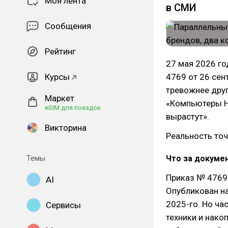
Моя лента
в СМИ
Сообщения
Рейтинг
27 мая 2026 го
Курсы
4769 от 26 сен
тревожнее друг
Маркет
«Компьютеры HP
eSIM для поездок
вырастут».
Викторина
Реальность точ
Темы
Что за докуме
Приказ № 4769
AI
Опубликован н
2025-го. Но ча
Сервисы
техники и нако