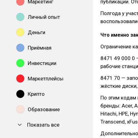
Маркетинг
публикации. От
Полгода у учас
Личный опыт
воспользовали
Деньги
Что именно за
Ограничение ка
Приёмная
8471 49 000 0 
Инвестиции
рабочие станци
8471 70 — запо
Маркетплейсы
жёсткие диски,
Крипто
По этим кодам
бренды: Acer, Ad
Образование
Hitachi, HPE, Hy
Transcend, xFus
Показать все
Дополнительно