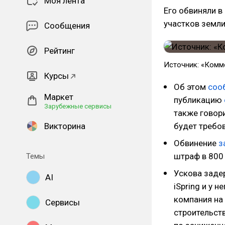
Моя лента
Его обвиняли в
участков земли
Сообщения
Рейтинг
Источник: «Комм
Курсы
Об этом
соо
Маркет
публикацию
Зарубежные сервисы
также говори
Викторина
будет требо
Обвинение
з
штраф в 800 
Темы
Ускова заде
AI
iSpring и у н
компания на 
Сервисы
строительст