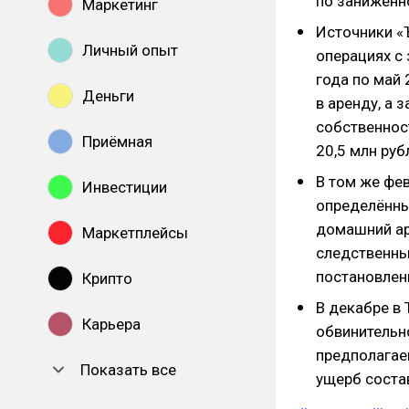
по заниженн
Маркетинг
Источники 
Личный опыт
операциях с
года по май
Деньги
в аренду, а 
собственнос
Приёмная
20,5 млн руб
В том же фе
Инвестиции
определённы
домашний ар
Маркетплейсы
следственные
постановлен
Крипто
В декабре в
Карьера
обвинительн
предполагае
Показать все
ущерб состав