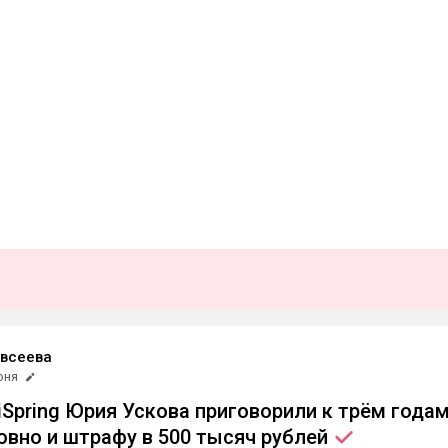
Евсеева
юня
iSpring Юрия Ускова приговорили к трём года
вно и штрафу в 500 тысяч
рублей