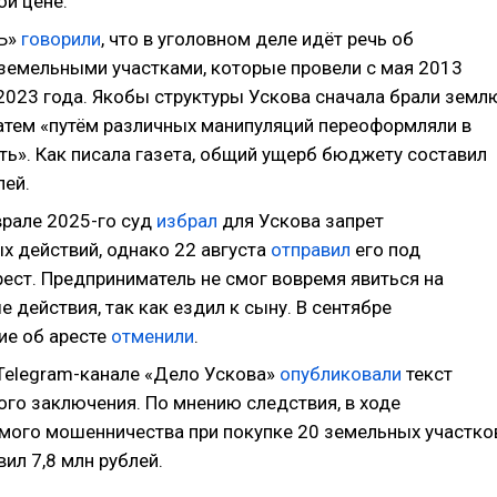
ой цене.
«Ъ»
говорили
, что в уголовном деле идёт речь об
 земельными участками, которые провели с мая 2013
 2023 года. Якобы структуры Ускова сначала брали земл
затем «путём различных манипуляций переоформляли в
ть». Как писала газета, общий ущерб бюджету составил
лей.
врале 2025-го суд
избрал
для Ускова запрет
х действий, однако 22 августа
отправил
его под
ест. Предприниматель не смог вовремя явиться на
 действия, так как ездил к сыну. В сентябре
ие об аресте
отменили
.
 Telegram-канале «Дело Ускова»
опубликовали
текст
ого заключения. По мнению следствия, в ходе
мого мошенничества при покупке 20 земельных участко
ил 7,8 млн рублей.