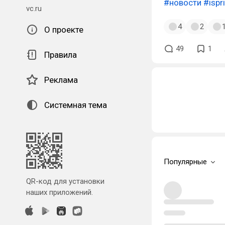
#новости
#ispr
vc.ru
4
2
О проекте
49
1
Правила
Реклама
Системная тема
Популярные
QR-код для установки
наших приложений.