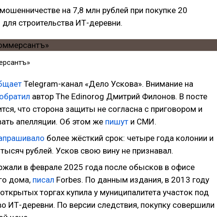
 мошенничестве на 7,8 млн рублей при покупке 20
 для строительства ИТ-деревни.
ерсантъ»
бщает
Telegram-канал «Дело Ускова». Внимание на
обратил
автор The Edinorog Дмитрий Филонов. В посте
тся, что сторона защиты не согласна с приговором и
вать апелляции. Об этом же
пишут
и СМИ.
апрашивало
более жёсткий срок: четыре года колонии и
тысяч рублей. Усков свою вину не признавал.
ржали в феврале 2025 года после обысков в офисе
его дома,
писал
Forbes. По данным издания, в 2013 году
открытых торгах купила у муниципалитета участок под
во ИТ-деревни. По версии следствия, покупку совершили